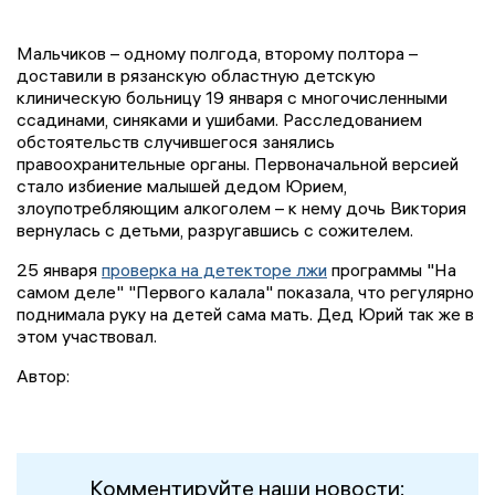
Мальчиков – одному полгода, второму полтора –
доставили в рязанскую областную детскую
клиническую больницу 19 января с многочисленными
ссадинами, синяками и ушибами. Расследованием
обстоятельств случившегося занялись
правоохранительные органы. Первоначальной версией
стало избиение малышей дедом Юрием,
злоупотребляющим алкоголем – к нему дочь Виктория
вернулась с детьми, разругавшись с сожителем.
25 января
проверка на детекторе лжи
программы "На
самом деле" "Первого калала" показала, что регулярно
поднимала руку на детей сама мать. Дед Юрий так же в
этом участвовал.
Автор:
Комментируйте наши новости: