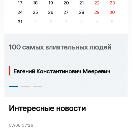
17
18
19
20
21
22
23
24
25
26
27
28
29
30
31
1
2
3
4
5
6
100 самых влиятельных людей
Евгений Константинович Мееревич
Интересные новости
07/08
07:26