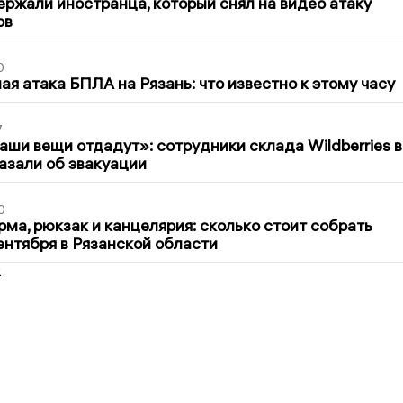
ержали иностранца, который снял на видео атаку
ов
0
я атака БПЛА на Рязань: что известно к этому часу
7
ши вещи отдадут»: сотрудники склада Wildberries в
азали об эвакуации
0
ма, рюкзак и канцелярия: сколько стоит собрать
сентября в Рязанской области
2