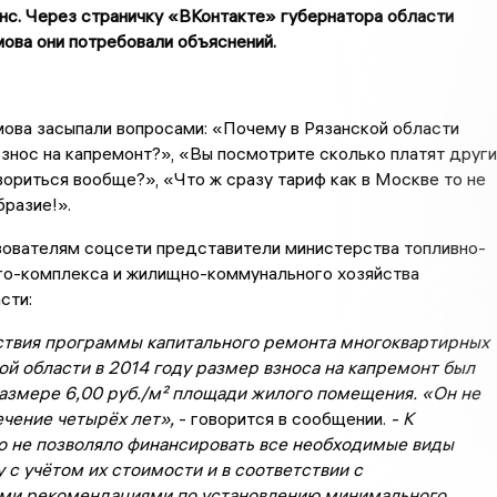
нс. Через страничку «ВКонтакте» губернатора области
ова они потребовали объяснений.
ова засыпали вопросами: «Почему в Рязанской области
взнос на капремонт?», «Вы посмотрите сколько платят друг
вориться вообще?», «Что ж сразу тариф как в Москве то не
разие!».
зователям соцсети представители министерства топливно-
го-комплекса и жилищно-коммунального хозяйства
сти:
йствия программы капитального ремонта многоквартирных
ой области в 2014 году размер взноса на капремонт был
размере 6,00 руб./м² площади жилого помещения. «Он не
ечение четырёх лет»,
- говорится в сообщении.
- К
о не позволяло финансировать все необходимые виды
 с учётом их стоимости и в соответствии с
ми рекомендациями по установлению минимального