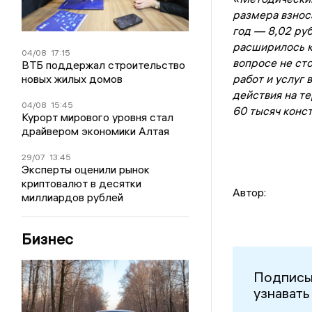
размера взнос
год — 8,02 руб
расширилось к
04/08
17:15
вопросе не ст
ВТБ поддержал строительство
новых жилых домов
работ и услуг 
действия на т
04/08
15:45
60 тысяч конс
Курорт мирового уровня стал
драйвером экономики Алтая
29/07
13:45
Эксперты оценили рынок
криптовалют в десятки
Автор:
миллиардов рублей
Бизнес
Подписы
узнавать