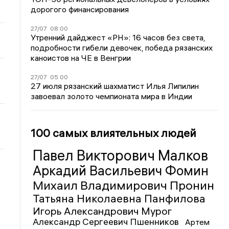
дорогого финансирования
27/07
08:00
Утренний дайджест «РН»: 16 часов без света,
подробности гибели девочек, победа рязанских
каноистов на ЧЕ в Венгрии
27/07
05:00
27 июля рязанский шахматист Илья Липилин
завоевал золото чемпионата мира в Индии
100 самых влиятельных людей
Павел Викторович Малков
Аркадий Васильевич Фомин
Михаил Владимирович Пронин
Татьяна Николаевна Панфилова
Игорь Александрович Мурог
Александр Сергеевич Пшенников
Артем