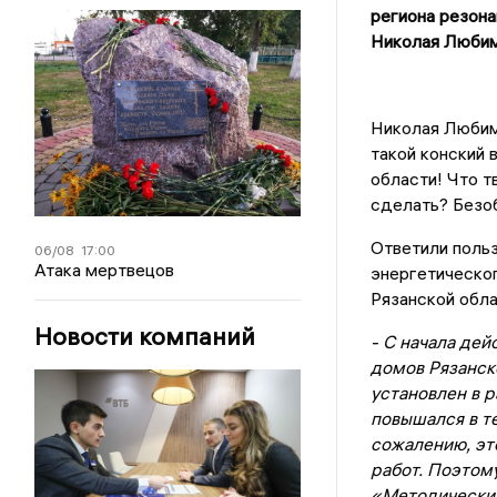
региона резона
Николая Любим
Николая Любим
такой конский 
области! Что т
сделать? Безоб
Ответили поль
06/08
17:00
Атака мертвецов
энергетическо
Рязанской обла
Новости компаний
- С начала де
домов Рязанск
установлен в 
повышался в т
сожалению, эт
работ. Поэтому
«Методически