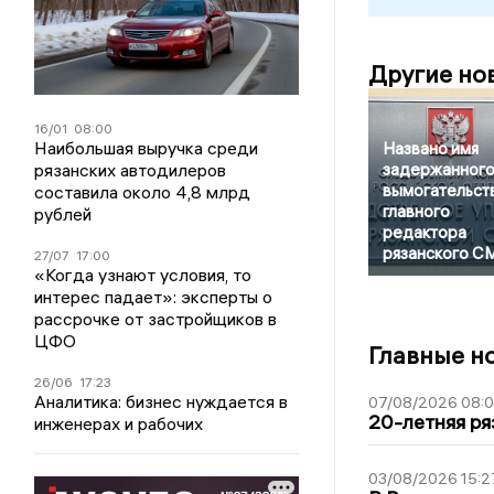
Другие но
16/01
08:00
Наибольшая выручка среди
Названо имя
рязанских автодилеров
задержанного
вымогательст
составила около 4,8 млрд
главного
рублей
редактора
рязанского С
27/07
17:00
«Когда узнают условия, то
интерес падает»: эксперты о
рассрочке от застройщиков в
ЦФО
Главные н
26/06
17:23
Аналитика: бизнес нуждается в
07/08/2026 08:
20-летняя ря
инженерах и рабочих
03/08/2026 15:2