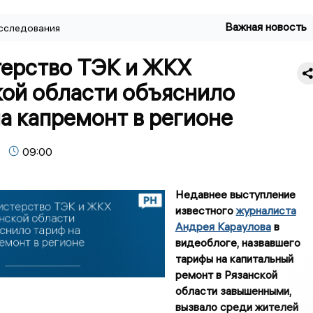
Важная новость
сследования
ерство ТЭК и ЖКХ
кой области объяснило
а капремонт в регионе
09:00
Недавнее выступление
известного
журналиста
Андрея Караулова
в
видеоблоге, назвавшего
тарифы на капитальный
ремонт в Рязанской
области завышенными,
вызвало среди жителей