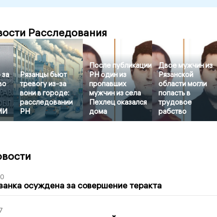
вости Расследования
После публикации
Двое мужчин из
 за
Рязанцы бьют
РН один из
Рязанской
во
тревогу из-за
пропавших
области могли
вони в городе:
мужчин из села
попасть в
расследовании
Пехлец оказался
трудовое
МИ
РН
дома
рабство
овости
00
занка осуждена за совершение теракта
7