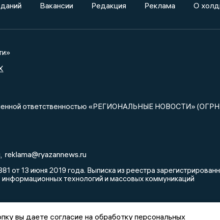
зданий
Вакансии
Редакция
Реклама
О холд
ти»
X
ниченной ответственностью «РЕГИОНАЛЬНЫЕ НОВОСТИ» (ОГРН
u
reklama@ryazannews.ru
,
81 от 13 июня 2019 года. Выписка из реестра зарегистрирова
, информационных технологий и массовых коммуникаций
пку вы даете согласие на обработку персональных