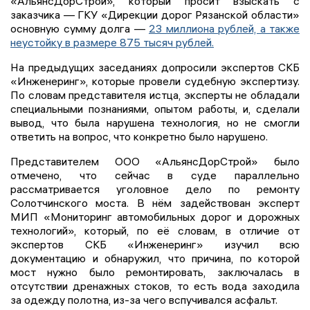
«АльянсДорСтрой», который просит взыскать с
заказчика — ГКУ «Дирекции дорог Рязанской области»
основную сумму долга —
23 миллиона рублей, а также
неустойку в размере 875 тысяч рублей.
На предыдущих заседаниях допросили экспертов СКБ
«Инженеринг», которые провели судебную экспертизу.
По словам представителя истца, эксперты не обладали
специальными познаниями, опытом работы, и, сделали
вывод, что была нарушена технология, но не смогли
ответить на вопрос, что конкретно было нарушено.
Представителем ООО «АльянсДорСтрой» было
отмечено, что сейчас в суде параллельно
рассматривается уголовное дело по ремонту
Солотчинского моста. В нём задействован эксперт
МИП «Мониторинг автомобильных дорог и дорожных
технологий», который, по её словам, в отличие от
экспертов СКБ «Инженеринг» изучил всю
документацию и обнаружил, что причина, по которой
мост нужно было ремонтировать, заключалась в
отсутствии дренажных стоков, то есть вода заходила
за одежду полотна, из-за чего вспучивался асфальт.