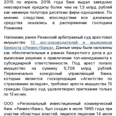
2015 по апрель 2016 года банк выдал заведомо
невозвратные кредиты более чем на 1,3 млрд рублей
как минимум полутора десяткам фирм-однодневок. По
мнению следствия, впоследствии все денежные
средства оказались в распоряжении господина
Романова.
Напомним, ранее Рязанский арбитражный суд арестовал
имущество
13 экс-руководителей и акционеров
банкрота «Ринвестбанка».
Данные меры были наложены
как обеспечительные в рамках банкротного дела и до
вынесения решения о привлечении топ-менеджмента к
субсидиарной ответственности. Под арест попало
имущество на суммму 5,728 млрд рублей.
Первоначально конкурсный управляющий банка,
которым является госкорпорация «Агентство по
страхованию вкладов», требовал ареста имущества 15
граждан. Однако суд удовлетворил притязания только
по 13 из них.
ООО «Региональный инвестиционный коммерческий
банк «Ринвестбанк», был создан в июле 1995 года при
участии областных властей, лишился лицензии 14 июля