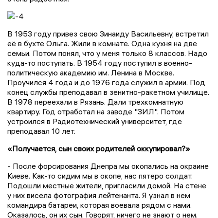
В 1953 году привез свою Зинаиду Васильевну, встретил
её в бухте Ольга. Жили в комнате. Одна кухня на две
семьи. Потом понял, что у меня только 8 классов. Надо
куда-то поступать. В 1954 году поступил в военно-
политическую академию им. Ленина в Москве.
Проучился 4 года и до 1976 года служил в армии. Под
конец службы преподавал в зенитно-ракетном училище.
В 1978 переехали в Рязань. Дали трехкомнатную
квартиру. Год отработал на заводе "ЗИЛ". Потом
устроился в Радиотехнический университет, где
преподавал 10 лет.
«Получается, сын своих родителей оккупировал?»
- После форсирования Днепра мы окопались на окраине
Киеве. Как-то сидим мы в окопе, нас пятеро солдат.
Подошли местные жители, пригласили домой. На стене
у них висела фотография лейтенанта. Я узнал в нем
командира батареи, которая воевала рядом с нами.
Оказалось, он их сын. Говорят, ничего не знают о нем.