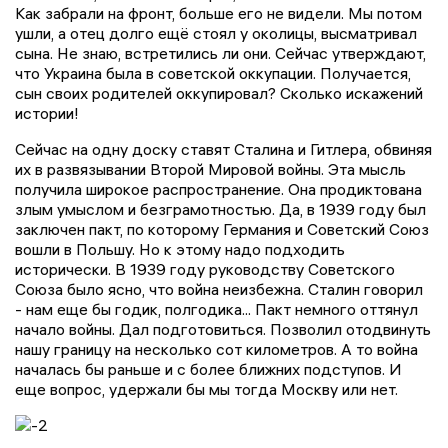
Как забрали на фронт, больше его не видели. Мы потом
ушли, а отец долго ещё стоял у околицы, высматривал
сына. Не знаю, встретились ли они. Сейчас утверждают,
что Украина была в советской оккупации. Получается,
сын своих родителей оккупировал? Сколько искажений
истории!
Сейчас на одну доску ставят Сталина и Гитлера, обвиняя
их в развязывании Второй Мировой войны. Эта мысль
получила широкое распространение. Она продиктована
злым умыслом и безграмотностью. Да, в 1939 году был
заключен пакт, по которому Германия и Советский Союз
вошли в Польшу. Но к этому надо подходить
исторически. В 1939 году руководству Советского
Союза было ясно, что война неизбежна. Сталин говорил
- нам еще бы годик, полгодика... Пакт немного оттянул
начало войны. Дал подготовиться. Позволил отодвинуть
нашу границу на несколько сот километров. А то война
началась бы раньше и с более ближних подступов. И
еще вопрос, удержали бы мы тогда Москву или нет.