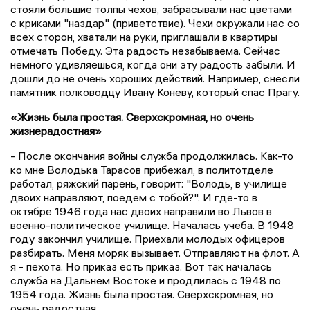
стояли большие толпы чехов, забрасывали нас цветами
с криками "наздар" (приветствие). Чехи окружали нас со
всех сторон, хватали на руки, приглашали в квартиры
отмечать Победу. Эта радость незабываема. Сейчас
немного удивляешься, когда они эту радость забыли. И
дошли до не очень хороших действий. Например, снесли
памятник полководцу Ивану Коневу, который спас Прагу.
«Жизнь была простая. Сверхскромная, но очень
жизнерадостная»
- После окончания войны служба продолжилась. Как-то
ко мне Володька Тарасов прибежал, в политотделе
работал, ряжский парень, говорит: "Володь, в училище
двоих направляют, поедем с тобой?". И где-то в
октябре 1946 года нас двоих направили во Львов в
военно-политическое училище. Началась учеба. В 1948
году закончил училище. Приехали молодых офицеров
разбирать. Меня моряк вызывает. Отправляют на флот. А
я - пехота. Но приказ есть приказ. Вот так началась
служба на Дальнем Востоке и продлилась с 1948 по
1954 года. Жизнь была простая. Сверхскромная, но
очень радостная.