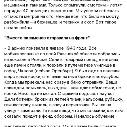
машинами и танками. Только спрыгнули, смотрим - летят
порядка 40 немецких самолетов. Мы успели отбежать
от моста метров на сто. Немцы всё, что было на мосту,
разбомбили – и беженцев, и технику, и скот. Вот такое
начало войны.
"Вместо экзаменов отправили на фронт"
- В армию призвали в январе 1943 года. Все
мобилизованные со всей Рязанской области собрались
на вокзале в Ряжске. Сели в товарный поезд, в вагонах
еще печки стояли, и поехали в пулеметное училище в
город Чкалов (сейчас Оренбург). Я был одет в валенки,
шерстяные носки, стеганые ватные брюки и полушубок.
Когда мы приехали, нас сразу в баню отправили. Вещи
покидали, помылись, выходим - нам дают обмоточки, не
носки. Никогда не мотал. Старшина подошел, научил.
Дали ботинки, брюки из летней ткани, кальсоны, рубашку,
гимнастерку, шинель, шапку и перчаточки. Вышли на
улицу - замерзли. Те наши вещи, что мы сложили, как нам
сказали, пойдут в фонд обороны. Началось обучение.
Наступило лето 1943 года. Мы должны были сдавать