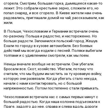
сгорела. Смотрим, большая горка, дымящееся какая-то
лежит. Это собрали крестьяне зерно, сложили его, но
попал снаряд, и все сгорело. В Киеве жители нам очень
радовались, приглашали домой на чай, рассказывали, как
жили.
В Польше, Чехословакии и Германии встречали очень
по-разному. Польша и радостно, и настороженно. Но
больше радости. Запомнился польский город Жешув.
Ехали по городу в кузове автомобиля. Без боевых
действий мы всегда ездили с песней. Поляки выбегали
толпами и с удивлением смотрели, как мы поем.
Немцы вначале вообще не встречали. Они убегали.
Бросали все. Скот, хозяйство. Убегали, потому что
считали, что мы будем им мстить за ту кровавую войну,
которую они развязали. Когда убегать стало некуда,
начали с нами контактировать, но с большой
напряженностью. Потом постепенно стали привыкать.
Чехословакия встречала нас с самых первых минут с
большой радостью. Когда наша колонна подъезжала к
Праге, задолго до нее, справа и слева вдоль дороги