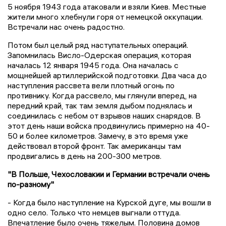
5 ноября 1943 года атаковали и взяли Киев. Местные
жители много хлебнули горя от немецкой оккупации.
Встречали нас очень радостно.
Потом был целый ряд наступательных операций.
Запомнилась Висло-Одерская операция, которая
началась 12 января 1945 года. Она началась с
мощнейшей артиллерийской подготовки. Два часа до
наступления рассвета вели плотный огонь по
противнику. Когда рассвело, мы глянули вперед, на
передний край, так там земля дыбом поднялась и
соединилась с небом от взрывов наших снарядов. В
этот день наши войска продвинулись примерно на 40-
50 и более километров. Замечу, в это время уже
действовал второй фронт. Так американцы там
продвигались в день на 200-300 метров.
"В Польше, Чехословакии и Германии встречали очень
по-разному"
- Когда было наступление на Курской дуге, мы вошли в
одно село. Только что немцев выгнали оттуда.
Впечатление было очень тяжелым. Половина домов