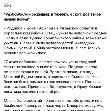
"Разбомбили и беженцев, и технику, и скот. Вот такое
начало войны"
- Родился 7 июня 1925 года в Рязанской области в
Кораблинском районе. Отец - учитель неполной средней
школы в селе Кумино Кораблинского района. Мама тоже
учитель. В семье было четверо детей. Я младший.
Самый шустрый. Война застала меня в 15 лет. Только
окончил восьмой класс.
17 июля собрались все отъезжающие на трудовой
фронт на вокзале, я вместе с ними. Подошел поезд,
сели и поехали с песней. Вроде сказали, что под
Москвой будем копать, а приехали в Смоленск. Ночь.
Зенитки бьют, самолеты противника летают. Поехали
еще дальше. Привезли в Белоруссию, в Оршу. Копали
лопатами противотанковый ров.
Много было событий: попадали и под обстрелы, и под
бомбежку. Переправлялись через Днепр по мосту. Мы,
ребятишки, через мост быстро перебежали между