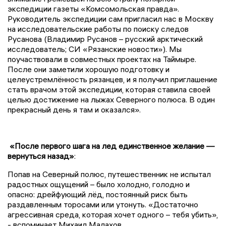
экспедиции газеты «Комсомольская правда».
Руководитель экспедиции сам пригласил нас в Москву
на исследовательские работы по поиску следов
Русанова (Владимир Русанов – русский арктический
исследователь; СИ «Рязанские новости»). Мы
поучаствовали в совместных проектах на Таймыре.
После они заметили хорошую подготовку и
целеустремлённость рязанцев, и я получил приглашение
стать врачом этой экспедиции, которая ставила своей
целью достижение на лыжах Северного полюса. В один
прекрасный день я там и оказался».
«После первого шага на лед единственное желание —
вернуться назад»
:
Попав на Северный полюс, путешественник не испытал
радостных ощущений – было холодно, голодно и
опасно: дрейфующий лёд, постоянный риск быть
раздавленным торосами или утонуть. «Достаточно
агрессивная среда, которая хочет одного – тебя убить»,
- вспоминает Михаил Малахов.