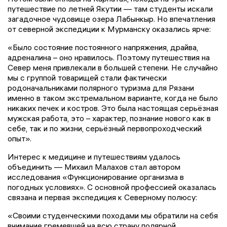
путешествие по летней Якутии — там студенты искали
загадочное чудовище озера Лабынкыр. Но впечатления
от северной экспедиции к Мурманску оказались ярче:
«Было состояние постоянного напряжения, драйва,
адреналина – оно нравилось. Поэтому путешествия на
Север меня привлекали в большей степени. Не случайно
мы с группой товарищей стали фактически
родоначальниками полярного туризма для Рязани
именно в таком экстремальном варианте, когда не было
никаких печек и костров. Это была настоящая серьёзная
мужская работа, это – характер, познание нового как в
себе, так и по жизни, серьёзный первопроходческий
опыт».
Интерес к медицине и путешествиям удалось
объединить — Михаил Малахов стал автором
исследования «Функционирование организма в
погодных условиях». С основной профессией оказалась
связана и первая экспедиция к Северному полюсу:
«Своими студенческими походами мы обратили на себя
внимание гремевшей на всю страну полярной