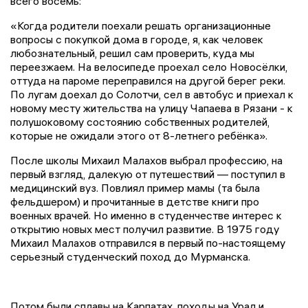
всего восемь:
«Когда родители поехали решать организационные
вопросы с покупкой дома в городе, я, как человек
любознательный, решил сам проверить, куда мы
переезжаем. На велосипеде проехал село Новосёлки,
оттуда на пароме переправился на другой берег реки.
По лугам доехал до Солотчи, сел в автобус и приехал к
новому месту жительства на улицу Чапаева в Рязани - к
полушоковому состоянию собственных родителей,
которые не ожидали этого от 8-летнего ребёнка».
После школы Михаил Малахов выбрал профессию, на
первый взгляд, далекую от путешествий — поступил в
медицинский вуз. Повлиял пример мамы (та была
фельдшером) и прочитанные в детстве книги про
военных врачей. Но именно в студенчестве интерес к
открытию новых мест получил развитие. В 1975 году
Михаил Малахов отправился в первый по-настоящему
серьезный студенческий поход до Мурманска.
Потом были сплавы на Карпатах, походы на Урал и