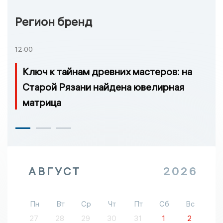
Регион бренд
12:00
Ключ к тайнам древних мастеров: на
Старой Рязани найдена ювелирная
матрица
АВГУСТ
2026
Пн
Вт
Ср
Чт
Пт
Сб
Вс
27
28
29
30
31
1
2