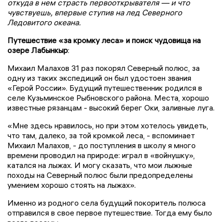
откуда в нем страсть первооткрывателя — и что
чувствуешь, впервые ступив на лед Северного
Ледовитого океана.
Путешествие «за кромку леса» и поиск чудовища на
озере Лабынкыр
:
Михаил Малахов 31 раз покорял Северный полюс, за
одну из таких экспедиций он был удостоен звания
«Герой России». Будущий путешественник родился в
селе Кузьминское Рыбновского района. Места, хорошо
известные рязанцам - высокий берег Оки, заливные луга.
«Мне здесь нравилось, но при этом хотелось увидеть,
что там, далеко, за той кромкой леса, - вспоминает
Михаил Малахов, - до поступления в школу я много
времени проводил на природе: играл в «войнушку»,
катался на лыжах. И могу сказать, что мои лыжные
походы на Северный полюс были предопределены
умением хорошо стоять на лыжах».
Именно из родного села будущий покоритель полюса
отправился в свое первое путешествие. Тогда ему было