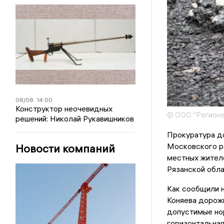
08/08
14:00
Конструктор неочевидных
© ООО "Региона
решений: Николай Рукавишников
Прокуратура до
Московского р
Новости компаний
местных жител
Рязанской обла
Как сообщили н
Коняева дорож
допустимые нор
горизонтальная