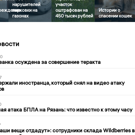
нарушителей
участок
реждение
парковки на
оштрафован на
Истории о
газонах
450 тысяч рублей
спасении кошек
овости
00
занка осуждена за совершение теракта
7
ержали иностранца, который снял на видео атаку
ов
0
я атака БПЛА на Рязань: что известно к этому часу
7
ши вещи отдадут»: сотрудники склада Wildberries в