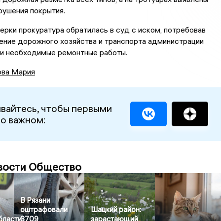
рушения покрытия.
ерки прокуратура обратилась в суд с иском, потребовав
ение дорожного хозяйства и транспорта администрации
ти необходимые ремонтные работы.
ова Мария
вайтесь, чтобы первыми
 о важном:
вости Общество
В Рязани
оштрафовали
Шацкий район:
бласти
3709
зарастающий