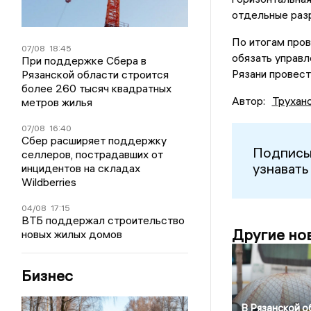
отдельные раз
По итогам пров
07/08
18:45
обязать управл
При поддержке Сбера в
Рязани провес
Рязанской области строится
более 260 тысяч квадратных
Автор:
Трухан
метров жилья
07/08
16:40
Сбер расширяет поддержку
Подписы
селлеров, пострадавших от
узнавать
инцидентов на складах
Wildberries
04/08
17:15
ВТБ поддержал строительство
Другие но
новых жилых домов
Бизнес
В Рязанской о