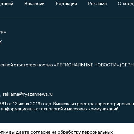
зданий
Вакансии
Редакция
Реклама
О холд
ти»
X
ниченной ответственностью «РЕГИОНАЛЬНЫЕ НОВОСТИ» (ОГРН
u
reklama@ryazannews.ru
,
81 от 13 июня 2019 года. Выписка из реестра зарегистрирова
, информационных технологий и массовых коммуникаций
пку вы даете согласие на обработку персональных