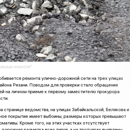
льные новости"
бивается ремонта улично-дорожной сети на трех улицах
айона Рязани. Поводом для проверки стало обращение
ей на личном приеме к первому заместителю прокурора
сти.
а странице ведомства, на улицах Забайкальской, Белякова и
ное покрытие имеет выбоины, размеры которых превышают
мативы. Кроме того, на этих участках отсутствует
 дорожная разметка всех типов, а на тротуарах выявлены