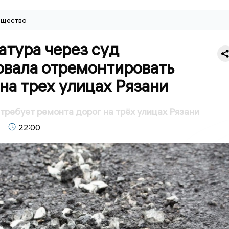
щество
атура через суд
овала отремонтировать
на трех улицах Рязани
требует ремонта дорог на трёх улицах Рязани
22:00