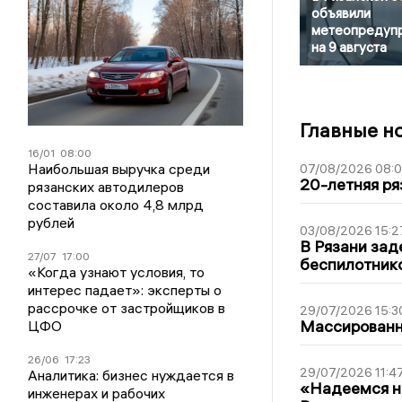
объявили
метеопредуп
на 9 августа
Главные н
16/01
08:00
Наибольшая выручка среди
07/08/2026 08:
20-летняя ря
рязанских автодилеров
составила около 4,8 млрд
рублей
03/08/2026 15:2
В Рязани зад
27/07
17:00
беспилотник
«Когда узнают условия, то
интерес падает»: эксперты о
рассрочке от застройщиков в
29/07/2026 15:3
Массированна
ЦФО
26/06
17:23
29/07/2026 11:4
Аналитика: бизнес нуждается в
«Надеемся на
инженерах и рабочих