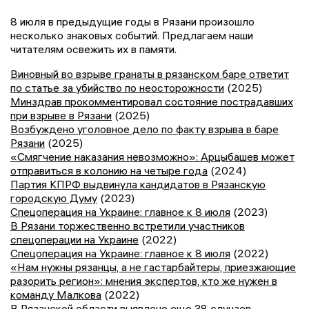
8 июля в предыдущие годы в Рязани произошло
несколько знаковых событий. Предлагаем наши
читателям освежить их в памяти.
Виновный во взрыве гранаты в рязанском баре ответит
по статье за убийство по неосторожности
(2025)
Минздрав прокомментировал состояние пострадавших
при взрыве в Рязани
(2025)
Возбуждено уголовное дело по факту взрыва в баре
Рязани
(2025)
«Смягчение наказания невозможно»: Арцыбашев может
отправиться в колонию на четыре года
(2024)
Партия КПРФ выдвинула кандидатов в Рязанскую
городскую Думу
(2023)
Спецоперация на Украине: главное к 8 июля
(2023)
В Рязани торжественно встретили участников
спецоперации на Украине
(2022)
Спецоперация на Украине: главное к 8 июля
(2022)
«Нам нужны рязанцы, а не гастарбайтеры, приезжающие
разорить регион»: мнения экспертов, кто же нужен в
команду Малкова
(2022)
В Рязанской области выявлено еще 38 случаев