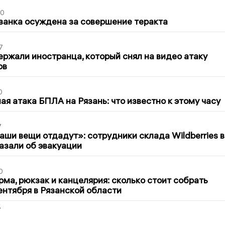
00
занка осуждена за совершение теракта
7
ержали иностранца, который снял на видео атаку
ов
0
я атака БПЛА на Рязань: что известно к этому часу
7
ши вещи отдадут»: сотрудники склада Wildberries в
азали об эвакуации
0
ма, рюкзак и канцелярия: сколько стоит собрать
сентября в Рязанской области
2