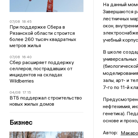
На данный моме
Завершаются ра
лестничных мар
07/08
18:45
окон, внутренн
При поддержке Сбера в
электроснабжен
Рязанской области строится
более 260 тысяч квадратных
учебный корпус
метров жилья
В школе создад
07/08
16:40
универсальных 
Сбер расширяет поддержку
(биологической
селлеров, пострадавших от
моделирования,
инцидентов на складах
залы, арт- и т
Wildberries
7-го по 11-й к
04/08
17:15
ВТБ поддержал строительство
Предусмотрено 
новых жилых домов
нефтехимия, ин
генетика). Пед
основе и прохо
Бизнес
Автор:
Макаро