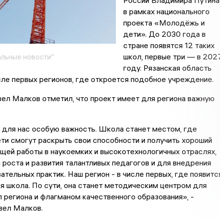
России Владимира Путина
в рамках национального
проекта «Молодёжь и
дети». До 2030 года в
стране появятся 12 таких
школ, первые три — в 202
льные новости"
году. Рязанская область
сле первых регионов, где откроется подобное учреждение.
ел Малков отметил, что проект имеет для региона важную
 для нас особую важность. Школа станет местом, где
ти смогут раскрыть свои способности и получить хороший
щей работы в наукоемких и высокотехнологичных отраслях,
роста и развития талантливых педагогов и для внедрения
ательных практик. Наш регион - в числе первых, где появитс
я школа. По сути, она станет методическим центром для
 региона и флагманом качественного образования», -
вел Малков.