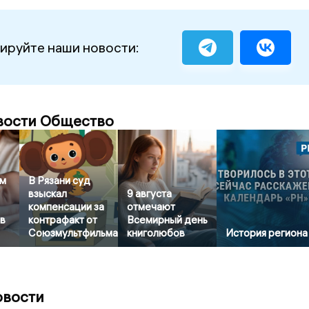
ируйте наши новости:
вости Общество
ом
В Рязани суд
взыскал
9 августа
компенсации за
отмечают
в
контрафакт от
Всемирный день
Союзмультфильма
книголюбов
История региона
овости