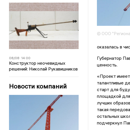
© ООО "Региона
оказалась в чи
Губернатор Пав
08/08
14:00
Конструктор неочевидных
ценность.
решений: Николай Рукавишников
«Проект имеет
талантливые де
Новости компаний
старт для буду
площадкой для 
лучших образов
такая передова
остальных школ
подчеркнул Па