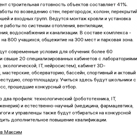
нт строительная готовность объектов составляет 41%.
боты по возведению стен, перегородок, колонн, перекрытий
шей и входных групп. Ведутся монтаж кровли и установка
ие работы по системам отопления, вентиляции,
ия, водоснабжения и канализации. В составе комплекса -
 на 800 учащихся, общежитие на 300 мест и парковая зона.
ут современные условия для обучения: более 60
и свыше 20 специализированных кабинетов с лабораториями
, экологической, IT, нейросистем), кабинет 3D-
 мастерские, обсерваторию, бассейн, спортивный и актовый
елестудию, спортплощадку. Учиться здесь будут школьники с
ласс, прошедшие конкурсный отбор.
два профиля: технологический (робототехника, IT,
женерия) и естественно-научный (медицина, фармацевтика,
агоги и управленцы также будут отбираться на конкурсной
дить дополнительное повышение квалификации.
в Максим