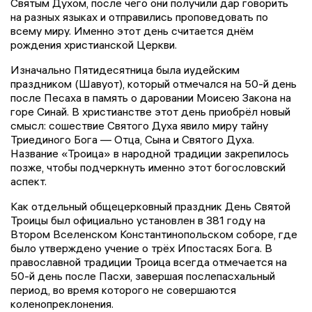
Святым Духом, после чего они получили дар говорить
на разных языках и отправились проповедовать по
всему миру. Именно этот день считается днём
рождения христианской Церкви.
Изначально Пятидесятница была иудейским
праздником (Шавуот), который отмечался на 50-й день
после Песаха в память о даровании Моисею Закона на
горе Синай. В христианстве этот день приобрёл новый
смысл: сошествие Святого Духа явило миру тайну
Триединого Бога — Отца, Сына и Святого Духа.
Название «Троица» в народной традиции закрепилось
позже, чтобы подчеркнуть именно этот богословский
аспект.
Как отдельный общецерковный праздник День Святой
Троицы был официально установлен в 381 году на
Втором Вселенском Константинопольском соборе, где
было утверждено учение о трёх Ипостасях Бога. В
православной традиции Троица всегда отмечается на
50-й день после Пасхи, завершая послепасхальный
период, во время которого не совершаются
коленопреклонения.