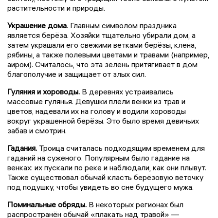
растительности и природы.
Украшение дома
. Главным символом праздника
является берёза. Хозяйки тщательно убирали дом, а
затем украшали его свежими ветками берёзы, клена,
рябины, а также полевыми цветами и травами (например,
аиром). Считалось, что эта зелень притягивает в дом
благополучие и защищает от злых сил.
Гуляния и хороводы.
В деревнях устраивались
массовые гулянья. Девушки плели венки из трав и
цветов, надевали их на голову и водили хороводы
вокруг украшенной берёзы. Это было время девичьих
забав и смотрин.
Гадания.
Троица считалась подходящим временем для
гаданий на суженого. Популярным было гадание на
венках: их пускали по реке и наблюдали, как они плывут.
Также существовал обычай класть берёзовую веточку
под подушку, чтобы увидеть во сне будущего мужа.
Поминальные обряды.
В некоторых регионах был
распространён обычай «плакать над травой» —