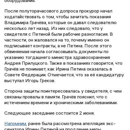
оборудования.
После полуторачасового допроса прокурор начал
ходатайствовать о том, чтобы зачитать показания
Владимира Грачёва, которые он давал следователю
несколько лет назад. Из них следовало, что у
свидетеля с Петиной были рабочие разногласия. В
частности, он жаловался на то, почему именно он
подписывает контракты, а не Петина. После этого
обвиняемая начала согласовывать документы по
указанию тогдашнего министра здравоохранения
Андрея Прилуцкого. Также в показаниях говорится, что
Грачёв не понимает, как Ирина Петина оказалась в
Совете Федерации. Отмечается, что за её кандидатуру
выступал Игорь Греков.
Сторона защиты поинтересовалась у свидетеля, с чем
связаны провалы в памяти. Грачёв пояснил, что с
истечением времени и хроническими заболеваниями.
Следующее заседание состоится 2 июня.
Напомним
, ранее была рассмотрена апелляция экс-
сенатора Ирины Петиной на продление меры