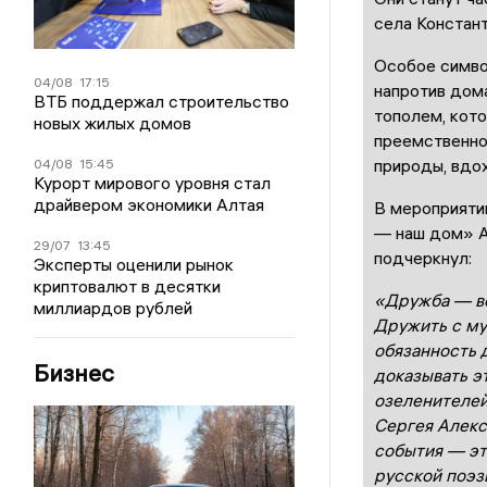
села Констант
Особое симво
04/08
17:15
напротив дом
ВТБ поддержал строительство
тополем, кот
новых жилых домов
преемственнос
природы, вдо
04/08
15:45
Курорт мирового уровня стал
драйвером экономики Алтая
В мероприяти
— наш дом» А
29/07
13:45
подчеркнул:
Эксперты оценили рынок
криптовалют в десятки
«Дружба — в
миллиардов рублей
Дружить с му
обязанность 
Бизнес
доказывать э
озеленителей
Сергея Алек
события — эт
русской поэз