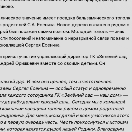
иново.
лическое значение имеет посадка бальзамического тополя
а родителей С.А. Есенина. Новое дерево высажено рядом с
орый был посажен самим поэтом. Молодой тополь — знак
ти поколений и напоминание о неразрывной связи поэзии и
хновлявшей Сергея Есенина.
и принял участие управляющий директор ГК «Зелёный сад
ндрей Оришкевич вместе со своими детьми. Он
еликий дар
.
И чем она ценнее
,
тем ответственнее
.
зеем Сергея Есенина — особый статус и одновременно
для каждого сотрудника ГК «Зелёный сад — наш дом» —
ту дружбу делами каждый день
.
Сегодня мы с командой
 компании посадили тополь рядом с домом родителей
сандровича
.
Для меня
,
моих детей и всех участников этого
о в первую очередь честь
.
Честь прикоснуться к истокам
ии
,
которая является душой нашей Родины
.
Благодарим