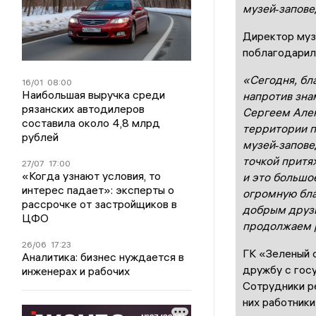
музей‑запове
Директор муз
поблагодарил
«Сегодня
,
бл
16/01
08:00
Наибольшая выручка среди
напротив зна
рязанских автодилеров
Сергеем Але
составила около 4,8 млрд
территории п
рублей
музей‑запове
точкой притя
27/07
17:00
«Когда узнают условия, то
и это большо
интерес падает»: эксперты о
огромную бла
рассрочке от застройщиков в
добрым друз
ЦФО
продолжаем р
26/06
17:23
ГК «Зеленый 
Аналитика: бизнес нуждается в
дружбу с гос
инженерах и рабочих
Сотрудники р
них работники