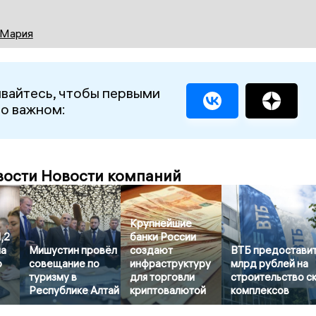
 Мария
вайтесь, чтобы первыми
 о важном:
вости Новости компаний
Крупнейшие
,2
банки России
на
Мишустин провёл
создают
ВТБ предоставит
о
совещание по
инфраструктуру
млрд рублей на
туризму в
для торговли
строительство с
Республике Алтай
криптовалютой
комплексов