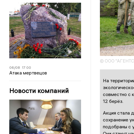
© ООО "АГЕНТ
06/08
17:00
Атака мертвецов
На территори
экологическо
Новости компаний
совместно с 
12 берёз.
Акция стала 
сохранение у
подобраны с 
Они станут ч