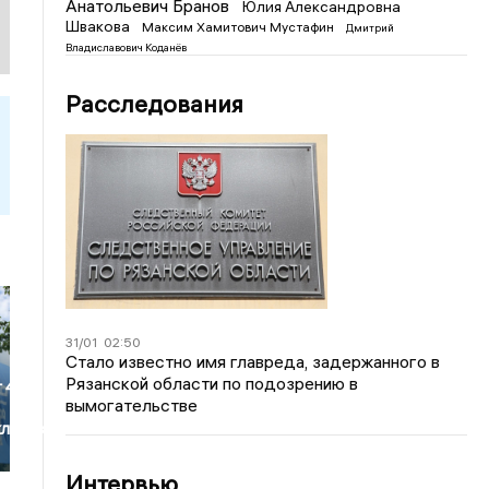
Анатольевич Бранов
Юлия Александровна
Швакова
Максим Хамитович Мустафин
Дмитрий
Владиславович Коданёв
Расследования
31/01
02:50
Стало известно имя главреда, задержанного в
Рязанской области по подозрению в
 4,9
вымогательстве
кладских
Интервью