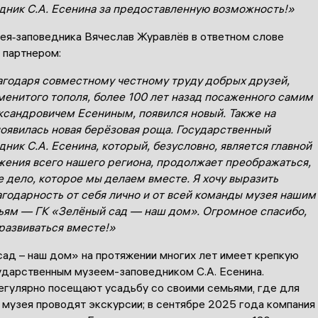
дник С
.
А
.
Есенина за предоставленную возможность
!
»
ея‑заповедника Вячеслав Журавлёв в ответном слове
 партнером:
агодаря совместному честному труду добрых друзей
,
менитого тополя
,
более
100
лет назад посаженного самим
ксандровичем Есениным
,
появился новый
.
Также на
оявилась новая берёзовая роща
.
Государственный
дник С
.
А
.
Есенина
,
который
,
безусловно
,
является главной
жения всего нашего региона
,
продолжает преображаться
,
е дело
,
которое мы делаем вместе
.
Я хочу выразить
годарность от себя лично и от всей команды музея нашим
ьям — ГК «Зелёный сад — наш дом»
.
Огромное спасибо
,
азвиваться вместе
!
»
сад – наш дом» на протяжении многих лет имеет крепкую
ударственным музеем-заповедником С.А. Есенина.
егулярно посещают усадьбу со своими семьями, где для
 музея проводят экскурсии; в сентябре 2025 года компания