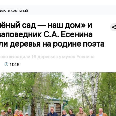
вости компаний
лёный сад — наш дом» и
аповедник С.А. Есенина
и деревья на родине поэта
ово высадили 16 деревьев у музея Есенина
11:45