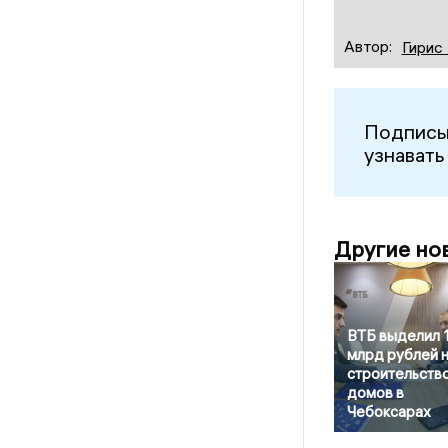
Автор:
Гирис
Подписы
узнавать
Другие но
ВТБ выделил 1
млрд рублей 
строительств
домов в
Чебоксарах