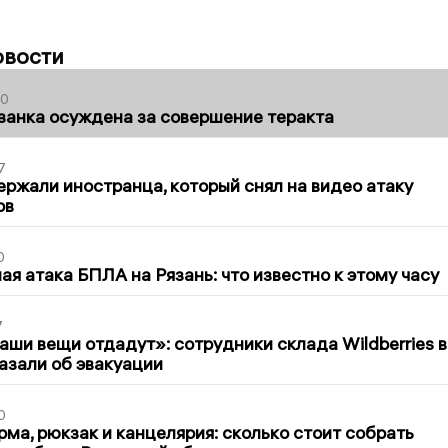
овости
00
занка осуждена за совершение теракта
7
ержали иностранца, который снял на видео атаку
ов
0
я атака БПЛА на Рязань: что известно к этому часу
7
ши вещи отдадут»: сотрудники склада Wildberries в
азали об эвакуации
0
ма, рюкзак и канцелярия: сколько стоит собрать