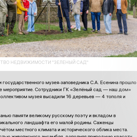
СТВО НЕДВИЖИМОСТИ "ЗЕЛЕНЫЙ САД"
и государственного музея‑заповедника С.А. Есенина прошло
е мероприятие. Сотрудники ГК «Зелёный сад — наш дом»
коллективом музея высадили 16 деревьев — 4 тополя и
данью памяти великому русскому поэту и вкладом в
никального ландшафта его малой родины. Саженцы
учётом местного климата и исторического облика места.
астью живописного ансамбля, дополняя природную красоту