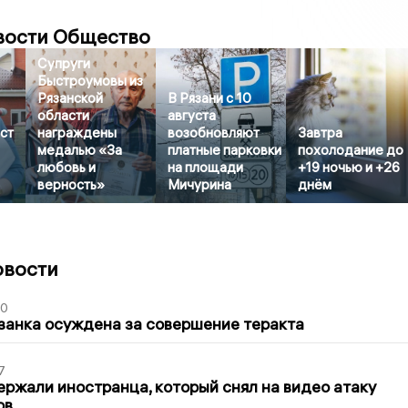
вости Общество
Супруги
Быстроумовы из
Рязанской
В Рязани с 10
области
августа
ст
награждены
возобновляют
Завтра
медалью «За
платные парковки
похолодание до
любовь и
на площади
+19 ночью и +26
верность»
Мичурина
днём
овости
00
занка осуждена за совершение теракта
7
ержали иностранца, который снял на видео атаку
ов