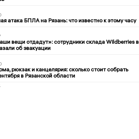
0
я атака БПЛА на Рязань: что известно к этому часу
7
ши вещи отдадут»: сотрудники склада Wildberries в
азали об эвакуации
0
ма, рюкзак и канцелярия: сколько стоит собрать
сентября в Рязанской области
2