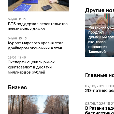
Другие но
04/08
17:15
ВТБ поддержал строительство
Рязанский суд
новых жилых домов
продлил
домашний аре
04/08
15:45
экс-главе
Курорт мирового уровня стал
поселения
драйвером экономики Алтая
Ташновой
29/07
13:45
Эксперты оценили рынок
криптовалют в десятки
миллиардов рублей
Главные н
Бизнес
07/08/2026 08:
20-летняя ря
03/08/2026 15:2
В Рязани зад
беспилотник