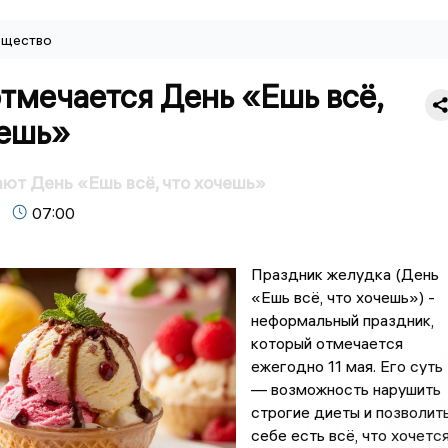
щество
отмечается День «Ешь всё,
чешь»
ают День «Ешь всё, что хочешь»
07:00
Праздник желудка (День
«Ешь всё, что хочешь») -
неформальный праздник,
который отмечается
ежегодно 11 мая. Его суть
— возможность нарушить
строгие диеты и позволит
себе есть всё, что хочется