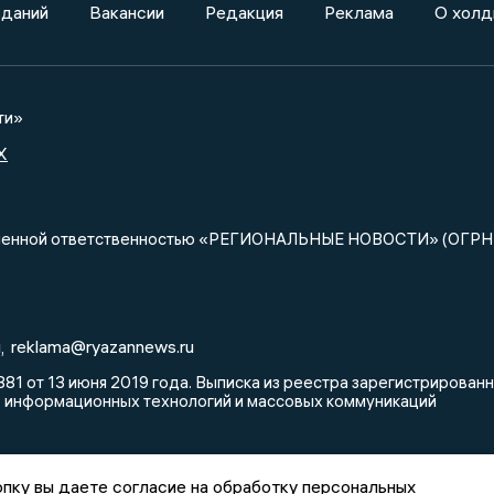
зданий
Вакансии
Редакция
Реклама
О холд
ти»
X
ниченной ответственностью «РЕГИОНАЛЬНЫЕ НОВОСТИ» (ОГРН
u
reklama@ryazannews.ru
,
81 от 13 июня 2019 года. Выписка из реестра зарегистрирова
, информационных технологий и массовых коммуникаций
пку вы даете согласие на обработку персональных