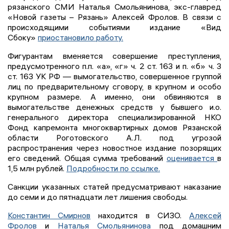
рязанского СМИ Наталья Смольянинова, экс-главред
«Новой газеты – Рязань» Алексей Фролов. В связи с
происходящими событиями издание «Вид
Сбоку»
приостановило работу.
Фигурантам вменяется совершение преступления,
предусмотренного п.п. «а», «г» ч. 2 ст. 163 и п. «б» ч. 3
ст. 163 УК РФ — вымогательство, совершенное группой
лиц по предварительному сговору, в крупном и особо
крупном размере. А именно, они обвиняются в
вымогательстве денежных средств у бывшего и.о.
генерального директора специализированной НКО
Фонд капремонта многоквартирных домов Рязанской
области Роготовского А.Л. под угрозой
распространения через новостное издание позорящих
его сведений. Общая сумма требований
оценивается
в
1,5 млн рублей.
Подробности по ссылке.
Санкции указанных статей предусматривают наказание
до семи и до пятнадцати лет лишения свободы.
Константин Смирнов
находится в СИЗО.
Алексей
Фролов
и
Наталья Смольянинова
под домашним