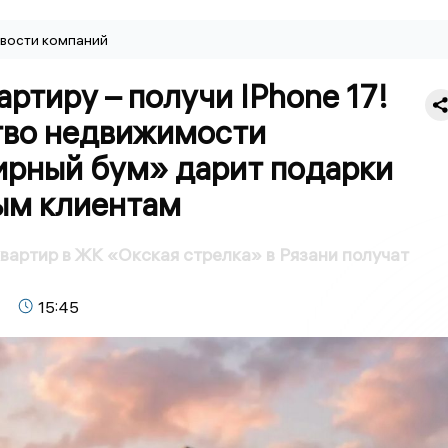
вости компаний
артиру – получи IPhone 17!
тво недвижимости
ирный бум» дарит подарки
м клиентам
вартир в ЖК «Окская стрелка» в Рязани получат
15:45