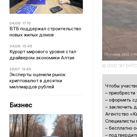
04/08
17:15
ВТБ поддержал строительство
новых жилых домов
04/08
15:45
Курорт мирового уровня стал
драйвером экономики Алтая
© ООО "АГЕНТ
29/07
13:45
Эксперты оценили рынок
криптовалют в десятки
Чтобы участво
миллиардов рублей
– приобрести
– оформить с
Бизнес
– заключить д
Агентство «К
Специалисты 
– бесплатно 
– подтвердит