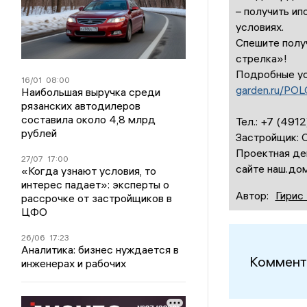
– получить ип
условиях.
Спешите получ
стрелка»!
Подробные ус
16/01
08:00
garden.ru/P
Наибольшая выручка среди
рязанских автодилеров
составила около 4,8 млрд
Тел.: +7 (491
рублей
Застройщик:
Проектная де
27/07
17:00
сайте наш.дом
«Когда узнают условия, то
интерес падает»: эксперты о
Автор:
Гирис
рассрочке от застройщиков в
ЦФО
26/06
17:23
Аналитика: бизнес нуждается в
Коммент
инженерах и рабочих