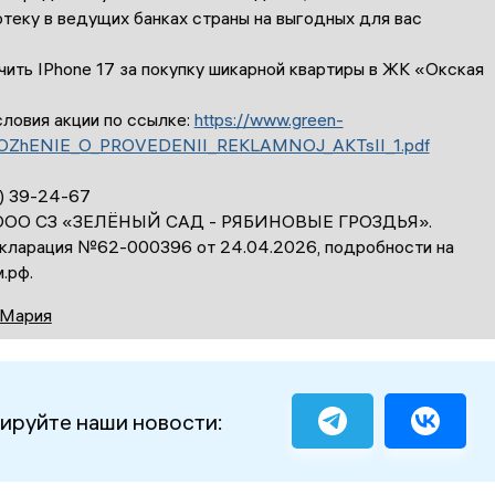
отеку в ведущих банках страны на выгодных для вас
ить IPhone 17 за покупку шикарной квартиры в ЖК «Окская
ловия акции по ссылке:
https://www.green-
OLOZhENIE_O_PROVEDENII_REKLAMNOJ_AKTsII_1.pdf
2) 39-24-67
 ООО СЗ «ЗЕЛЁНЫЙ САД - РЯБИНОВЫЕ ГРОЗДЬЯ».
кларация №62-000396 от 24.04.2026, подробности на
.рф.
 Мария
ируйте наши новости: