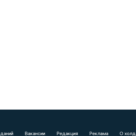
зданий
Вакансии
Редакция
Реклама
О холд