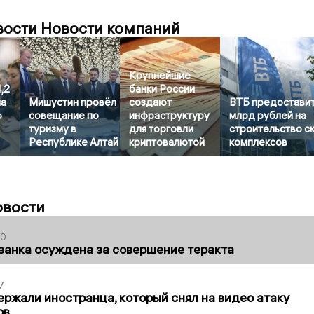
вости Новости компаний
Крупнейшие
,2
банки России
на
Мишустин провёл
создают
ВТБ предоставит
о
совещание по
инфраструктуру
млрд рублей на
туризму в
для торговли
строительство с
Республике Алтай
криптовалютой
комплексов
овости
00
занка осуждена за совершение теракта
7
ержали иностранца, который снял на видео атаку
ов