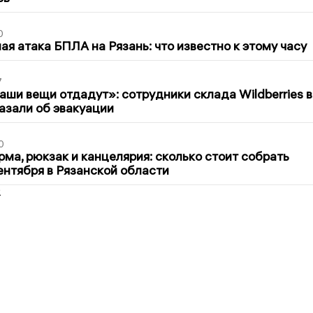
0
я атака БПЛА на Рязань: что известно к этому часу
7
ши вещи отдадут»: сотрудники склада Wildberries в
азали об эвакуации
0
ма, рюкзак и канцелярия: сколько стоит собрать
сентября в Рязанской области
2