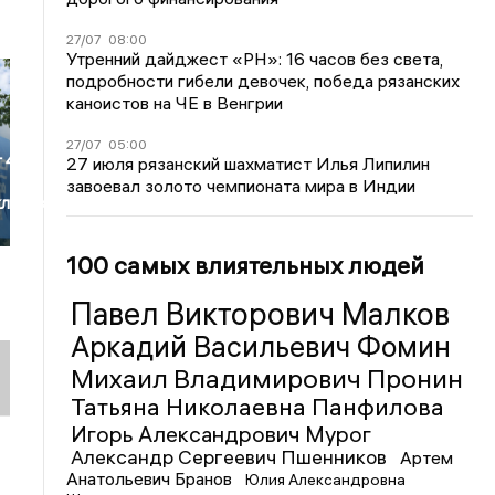
27/07
08:00
Утренний дайджест «РН»: 16 часов без света,
подробности гибели девочек, победа рязанских
каноистов на ЧЕ в Венгрии
27/07
05:00
 4,9
27 июля рязанский шахматист Илья Липилин
завоевал золото чемпионата мира в Индии
кладских
100 самых влиятельных людей
Павел Викторович Малков
Аркадий Васильевич Фомин
Михаил Владимирович Пронин
Татьяна Николаевна Панфилова
Игорь Александрович Мурог
Александр Сергеевич Пшенников
Артем
Анатольевич Бранов
Юлия Александровна