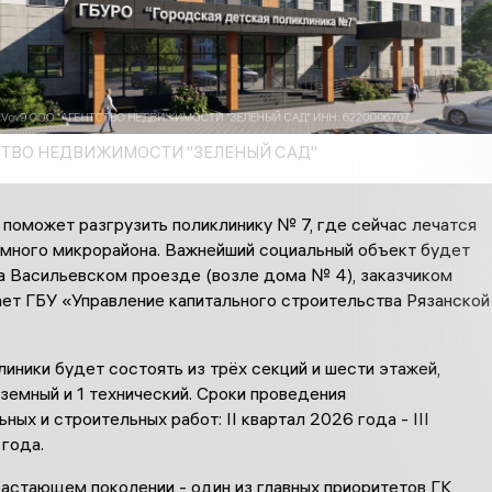
СТВО НЕДВИЖИМОСТИ "ЗЕЛЕНЫЙ САД"
поможет разгрузить поликлинику № 7, где сейчас лечатся
омного микрорайона. Важнейший социальный объект будет
а Васильевском проезде (возле дома № 4), заказчиком
ает ГБУ «Управление капитального строительства Рязанской
иники будет состоять из трёх секций и шести этажей,
земный и 1 технический. Сроки проведения
ных и строительных работ: II квартал 2026 года - III
года.
растающем поколении - один из главных приоритетов ГК