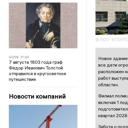
© ООО "АГЕНТ
07/08
17:00
Новое здание 
7 августа 1803 года граф
все дети огр
Федор Иванович Толстой
расположен н
отправился в кругосветное
работ выступ
путешествие
области».
Новости компаний
Филиал поликл
включая 1 под
подготовитель
квартал 2028 
Забота о под