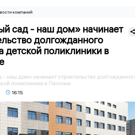
вости компаний
ый сад - наш дом» начинает
ельство долгожданного
а детской поликлиники в
е
 - наш дом» начинает строительство долгожданног
кой поликлиники в Песочне
16:15