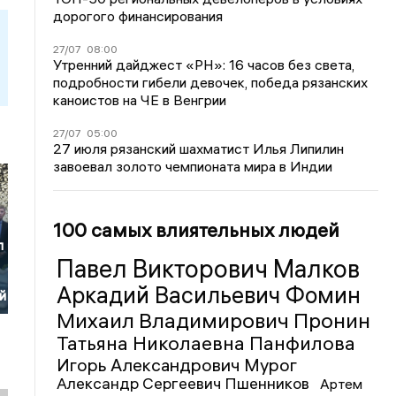
дорогого финансирования
27/07
08:00
Утренний дайджест «РН»: 16 часов без света,
подробности гибели девочек, победа рязанских
каноистов на ЧЕ в Венгрии
27/07
05:00
27 июля рязанский шахматист Илья Липилин
завоевал золото чемпионата мира в Индии
100 самых влиятельных людей
л
Павел Викторович Малков
Аркадий Васильевич Фомин
й
Михаил Владимирович Пронин
Татьяна Николаевна Панфилова
Игорь Александрович Мурог
Александр Сергеевич Пшенников
Артем