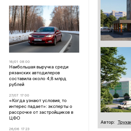
16/01
08:00
Наибольшая выручка среди
рязанских автодилеров
составила около 4,8 млрд
рублей
27/07
17:00
«Когда узнают условия, то
интерес падает»: эксперты о
рассрочке от застройщиков в
ЦФО
Автор:
Труха
26/06
17:23