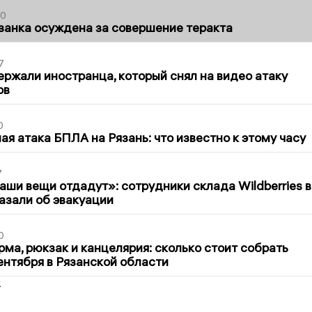
00
занка осуждена за совершение теракта
7
ержали иностранца, который снял на видео атаку
ов
0
я атака БПЛА на Рязань: что известно к этому часу
7
ши вещи отдадут»: сотрудники склада Wildberries в
азали об эвакуации
0
ма, рюкзак и канцелярия: сколько стоит собрать
сентября в Рязанской области
2