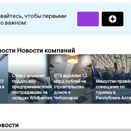
вайтесь, чтобы первыми
 о важном:
вости Новости компаний
Сбер расширил
ВТБ выделил 1,2
23
поддержку
млрд рублей на
Мишустин провё
 в
предпринимателей,
строительство
совещание по
пострадавших на
домов в
туризму в
складах Wildberries
Чебоксарах
Республике Алта
овости