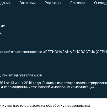
зданий
Вакансии
Редакция
Реклама
О холд
ти»
X
ниченной ответственностью «РЕГИОНАЛЬНЫЕ НОВОСТИ» (ОГРН
u
reklama@ryazannews.ru
,
81 от 13 июня 2019 года. Выписка из реестра зарегистрирова
, информационных технологий и массовых коммуникаций
пку вы даете согласие на обработку персональных