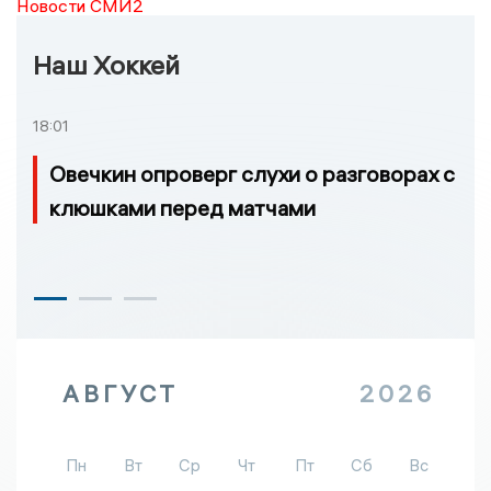
Новости СМИ2
Наш Хоккей
18:01
Овечкин опроверг слухи о разговорах с
клюшками перед матчами
АВГУСТ
2026
Пн
Вт
Ср
Чт
Пт
Сб
Вс