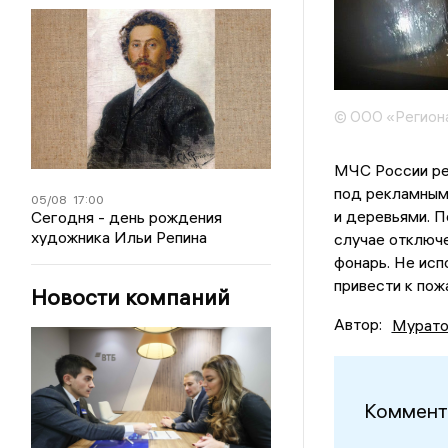
© ООО «Регион
МЧС России ре
под рекламным
05/08
17:00
и деревьями. П
Сегодня - день рождения
художника Ильи Репина
случае отключе
фонарь. Не исп
привести к пож
Новости компаний
Автор:
Мурато
Коммент