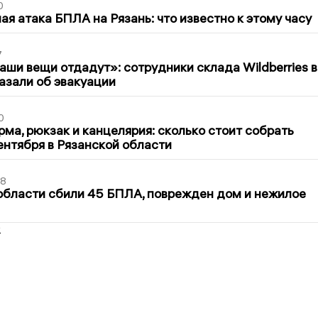
0
я атака БПЛА на Рязань: что известно к этому часу
7
ши вещи отдадут»: сотрудники склада Wildberries в
азали об эвакуации
0
ма, рюкзак и канцелярия: сколько стоит собрать
сентября в Рязанской области
48
области сбили 45 БПЛА, поврежден дом и нежилое
2