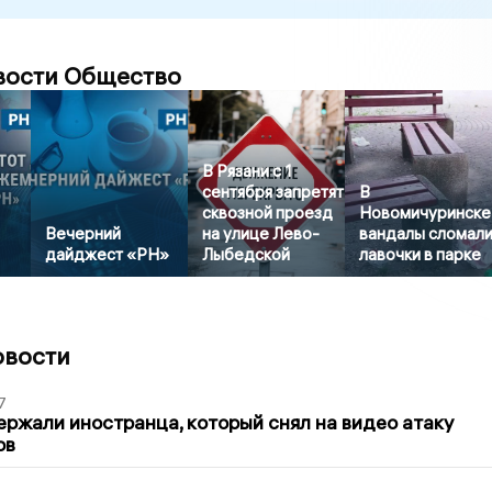
вости Общество
В Рязани с 1
сентября запретят
В
сквозной проезд
Новомичуринске
Вечерний
на улице Лево-
вандалы сломал
дайджест «РН»
Лыбедской
лавочки в парке
овости
7
ержали иностранца, который снял на видео атаку
ов