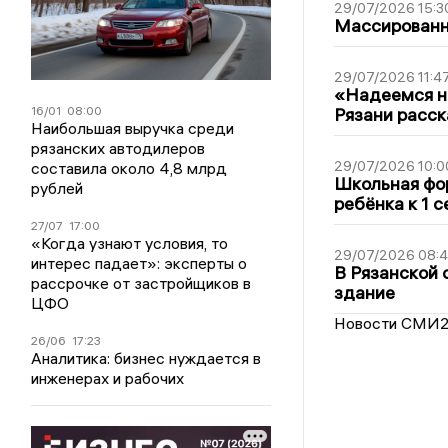
29/07/2026 15:3
Массированна
29/07/2026 11:4
«Надеемся на
16/01
08:00
Рязани расск
Наибольшая выручка среди
рязанских автодилеров
29/07/2026 10:0
составила около 4,8 млрд
Школьная фор
рублей
ребёнка к 1 
27/07
17:00
«Когда узнают условия, то
29/07/2026 08:
интерес падает»: эксперты о
В Рязанской 
рассрочке от застройщиков в
здание
ЦФО
Новости СМИ
26/06
17:23
Аналитика: бизнес нуждается в
инженерах и рабочих