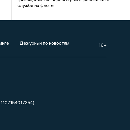
службе на флоте
инге
Дежурный по новостям
16+
 1107154017354)