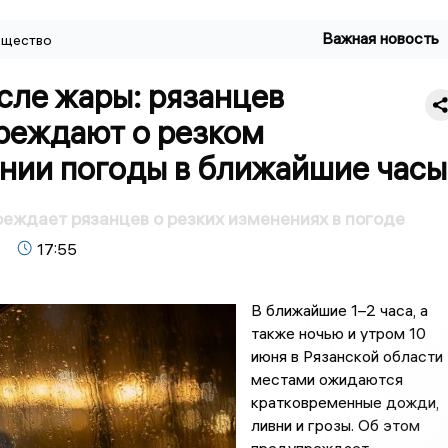
Важная новость
щество
сле жары: рязанцев
реждают о резком
нии погоды в ближайшие часы
ждает рязанцев о резких изменениях в погоде
17:55
В ближайшие 1–2 часа, а
также ночью и утром 10
июня в Рязанской области
местами ожидаются
кратковременные дожди,
ливни и грозы. Об этом