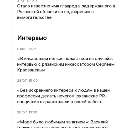
31/01
02:50
Стало известно имя главреда, задержанного в
Рязанской области по подозрению в
вымогательстве
Интервью
01/08
14:15
«В инкассации нельзя полагаться на случай»:
интервью с рязанским инкассатором Сергеем
Красавцевым
28/07
15:00
«Без искреннего интереса к людям в нашей
профессии делать нечего»: рязанские PR-
специалисты рассказали о своей работе
28/07
13:30
«Море было любимым занятием»: Василий
Гришин, капитан первого ранга, рассказал о