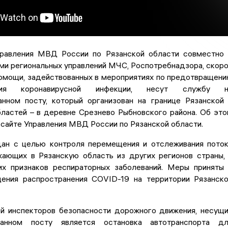
равления МВД России по Рязанской области совместно
ми региональных управлений МЧС, Роспотребнадзора, скор
омощи, задействованных в мероприятиях по предотвращен
ения коронавирусной инфекции, несут службу н
анном посту, который организован на границе Рязанской
ластей – в деревне Срезнево Рыбновского района. Об эт
сайте Управления МВД России по Рязанской области.
ан с целью контроля перемещения и отслеживания пото
жающих в Рязанскую область из других регионов страны,
их признаков респираторных заболеваний. Меры приняты
ения распространения COVID-19 на территории Рязанск
ей инспекторов безопасности дорожного движения, несущ
нном посту является остановка автотранспорта дл