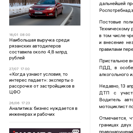
дальнейшей пр
Роспотребнадз
Постовые поли
Техническому 
16/01
08:00
в том числе чр
Наибольшая выручка среди
и внесение не
рязанских автодилеров
правилами пере
составила около 4,8 млрд
рублей
Пристальное в
ПДД, в особе
27/07
17:00
«Когда узнают условия, то
алкогольного и
интерес падает»: эксперты о
рассрочке от застройщиков в
Недавно, 13 ап
ЦФО
ДТП с учас
Водитель авто
26/06
17:23
мотоциклист по
Аналитика: бизнес нуждается в
инженерах и рабочих
Отмечается, ч
границах двух
правонарушений