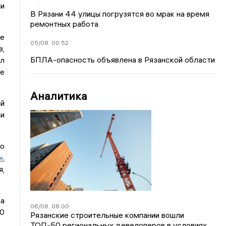
ми
В Рязани 44 улицы погрузятся во мрак на время
ремонтных работа
ие
05/08
00:52
в,
БПЛА-опасность объявлена в Рязанской области
ол
же
Аналитика
ий
ии
ло
.
я,
на
06/08
08:00
50
Рязанские строительные компании вошли
ТОП-50 региональных девелоперов в условиях