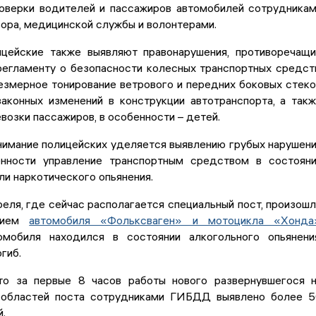
оверки водителей и пассажиров автомобилей сотрудника
ора, медицинской службы и волонтерами.
цейские также выявляют правонарушения, противоречащ
регламенту о безопасности колесных транспортных средст
езмерное тонирование ветрового и передних боковых стек
законных изменений в конструкции автотранспорта, а так
возки пассажиров, в особенности – детей.
нимание полицейских уделяется выявлению грубых нарушен
нности управление транспортным средством в состоян
ли наркотического опьянения.
реля, где сейчас располагается специальный пост, произош
тием
автомобиля «Фольксваген» и мотоцикла «Хонда»
мобиля находился в состоянии алкогольного опьянени
гиб.
то за первые 8 часов работы нового развернувшегося 
 областей поста сотрудниками ГИБДД выявлено более 
.