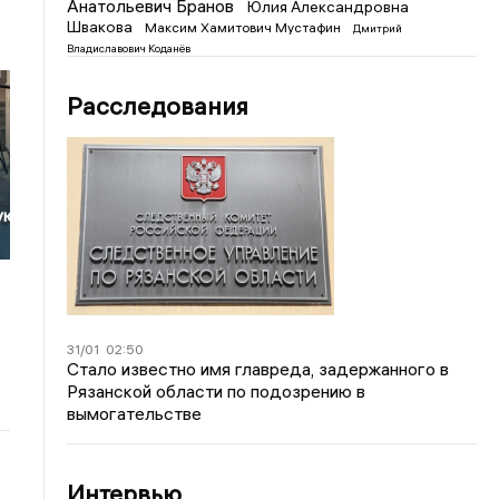
Анатольевич Бранов
Юлия Александровна
Швакова
Максим Хамитович Мустафин
Дмитрий
Владиславович Коданёв
Расследования
ую
31/01
02:50
Стало известно имя главреда, задержанного в
Рязанской области по подозрению в
вымогательстве
Интервью