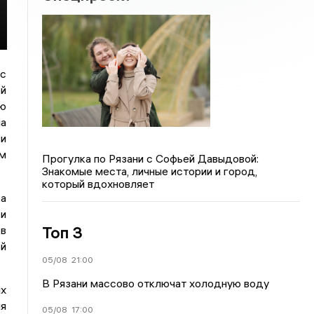
 с
ой
ию
а
 и
ом
Прогулка по Рязани с Софьей Давыдовой:
Знакомые места, личные истории и город,
который вдохновляет
ка
 и
Топ 3
 в
ой
05/08
21:00
В Рязани массово отключат холодную воду
их
я
05/08
17:00