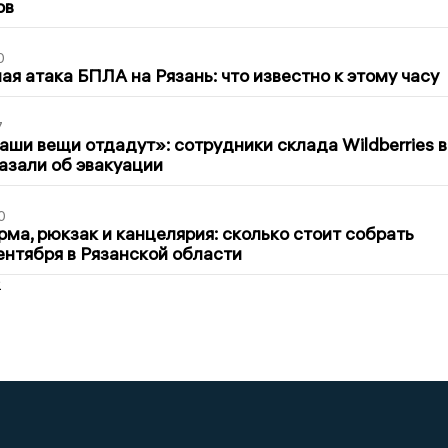
ов
0
я атака БПЛА на Рязань: что известно к этому часу
7
ши вещи отдадут»: сотрудники склада Wildberries в
азали об эвакуации
0
ма, рюкзак и канцелярия: сколько стоит собрать
сентября в Рязанской области
2