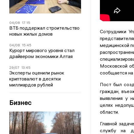
04/08
17:15
ВТБ поддержал строительство
Сотрудники Уп
новых жилых домов
представителя
медицинской п
04/08
15:45
Курорт мирового уровня стал
распростран
драйвером экономики Алтая
специализиров
Московской об
29/07
13:45
Эксперты оценили рынок
сообщается на 
криптовалют в десятки
Пост был созд
миллиардов рублей
граждан, въез
выявления у н
Бизнес
целях недопущ
области.
Главной задач
службу на да