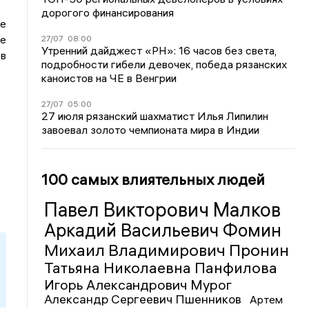
дорогого финансирования
ые
же
27/07
08:00
Утренний дайджест «РН»: 16 часов без света,
в
подробности гибели девочек, победа рязанских
каноистов на ЧЕ в Венгрии
27/07
05:00
27 июля рязанский шахматист Илья Липилин
завоевал золото чемпионата мира в Индии
100 самых влиятельных людей
Павел Викторович Малков
Аркадий Васильевич Фомин
Михаил Владимирович Пронин
Татьяна Николаевна Панфилова
Игорь Александрович Мурог
Александр Сергеевич Пшенников
Артем