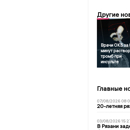
Другие но
Врачи ОКБ за
минут раство
тромб при
инсульте
Главные н
07/08/2026 08:
20-летняя ря
03/08/2026 15:2
В Рязани зад