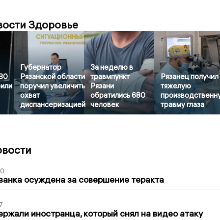
вости Здоровье
Губернатор
За неделю в
 80
Рязанской области
травмпункт
Рязанец получил
рили
поручил увеличить
Рязани
тяжелую
охват
обратились 680
производственн
диспансеризацией
человек
травму глаза
овости
00
занка осуждена за совершение теракта
7
ержали иностранца, который снял на видео атаку