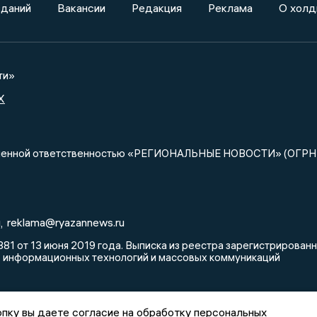
зданий
Вакансии
Редакция
Реклама
О холд
ти»
X
ниченной ответственностью «РЕГИОНАЛЬНЫЕ НОВОСТИ» (ОГРН
u
reklama@ryazannews.ru
,
81 от 13 июня 2019 года. Выписка из реестра зарегистрирова
, информационных технологий и массовых коммуникаций
пку вы даете согласие на обработку персональных