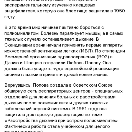
экспериментальному изучению клещевых
энцефалитов», которую она блестяще защитила в 1950
году.
В это время мир начинает активно бороться с
полиомиелитом. Болезнь парализует мышцы, а в самых
тяжелых случаях останавливает дыхание. В
Скандинавии врачи начали применять первые аппараты
искусственной вентиляции легких (ИВЛ). По стипендии
Всемирной организации здравоохранения (ВОЗ) в
Данию и Швецию отправили Любовь Попову. Она
должна была увидеть чудо европейской реанимации
своими глазами и привезти домой новые знания.
Вернувшись, Попова создала в Советском Союзе
обширную сеть респираторных центров - специальных
отделений для лечения больных с расстройствами
дыхания после полиомиелита и других тяжелых
заболеваний нервной системы. В 1961 году она
защитила докторскую диссертацию по теме
«Расстройства дыхания при остром полиомиелите».
Фактически работа стала учебником для целого