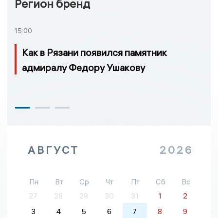
Регион бренд
15:00
Как в Рязани появился памятник
адмиралу Федору Ушакову
АВГУСТ
2026
Пн
Вт
Ср
Чт
Пт
Сб
Вс
27
28
29
30
31
1
2
3
4
5
6
7
8
9