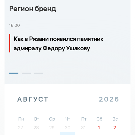
Регион бренд
15:00
Как в Рязани появился памятник
адмиралу Федору Ушакову
АВГУСТ
2026
Пн
Вт
Ср
Чт
Пт
Сб
Вс
27
28
29
30
31
1
2