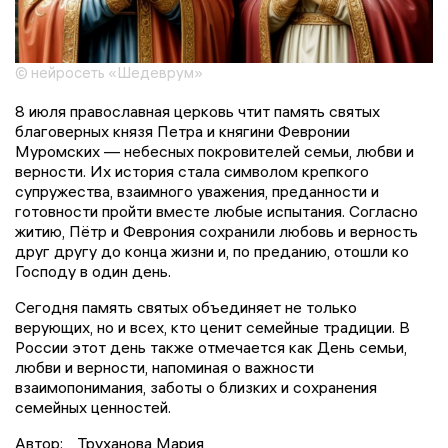
© нейросеть «Шедеврум»
8 июля православная церковь чтит память святых
благоверных князя Петра и княгини Февронии
Муромских — небесных покровителей семьи, любви и
верности. Их история стала символом крепкого
супружества, взаимного уважения, преданности и
готовности пройти вместе любые испытания. Согласно
житию, Пётр и Феврония сохранили любовь и верность
друг другу до конца жизни и, по преданию, отошли ко
Господу в один день.
Сегодня память святых объединяет не только
верующих, но и всех, кто ценит семейные традиции. В
России этот день также отмечается как День семьи,
любви и верности, напоминая о важности
взаимопонимания, заботы о близких и сохранения
семейных ценностей.
Автор:
Труханова Мария