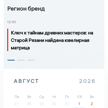
Регион бренд
12:00
Ключ к тайнам древних мастеров: на
Старой Рязани найдена ювелирная
матрица
АВГУСТ
2026
Пн
Вт
Ср
Чт
Пт
Сб
Вс
27
28
29
30
31
1
2