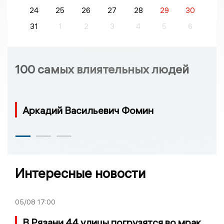
24
25
26
27
28
29
30
31
1
2
3
4
5
6
100 самых влиятельных людей
Аркадий Васильевич Фомин
Интересные новости
05/08
17:00
В Рязани 44 улицы погрузятся во мрак