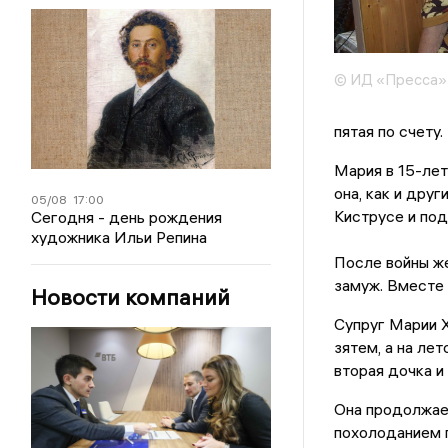
© ИД «Пресса»
пятая по счету.
Мария в 15-лет
она, как и друг
05/08
17:00
Киструсе и по
Сегодня - день рождения
художника Ильи Репина
После войны же
замуж. Вместе 
Новости компаний
Супруг Марии 
зятем, а на лет
вторая дочка и
Она продолжает
похолоданием п