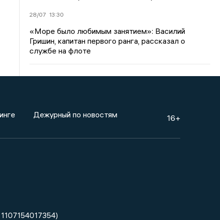
28/07
13:30
«Море было любимым занятием»: Василий
Гришин, капитан первого ранга, рассказал о
службе на флоте
инге
Дежурный по новостям
16+
 1107154017354)