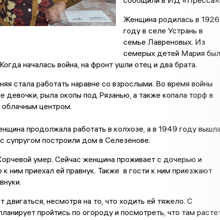
сообщили в ИД «Пресса»
Женщина родилась в 1926
году в селе Устрань в
семье Лавреновых. Из
семерых детей Мария бы
 Когда началась война, на фронт ушли отец и два брата.
няя стала работать наравне со взрослыми. Во время войны
ие девочки, рыла окопы под Рязанью, а также копала торф в
д облачным центром.
нщина продолжала работать в колхозе, а в 1949 году вышл
с супругом построили дом в Селезенове.
Хорчевой умер. Сейчас женщина проживает с дочерью и
о к ним приехал ей правнук. Также в гости к ним приезжают
 внуки.
 двигаться, несмотря на то, что ходить ей тяжело. С
ланирует пройтись по огороду и посмотреть, что там расте