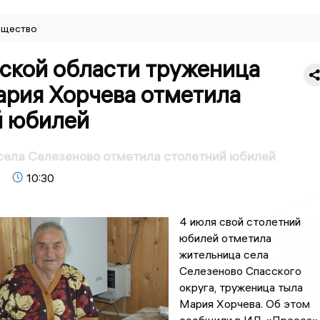
щество
нской области труженица
ария Хорчева отметила
й юбилей
села Селезеново отметила столетний юбилей
10:30
4 июля свой столетний
юбилей отметила
жительница села
Селезеново Спасского
округа, труженица тыла
Мария Хорчева. Об этом