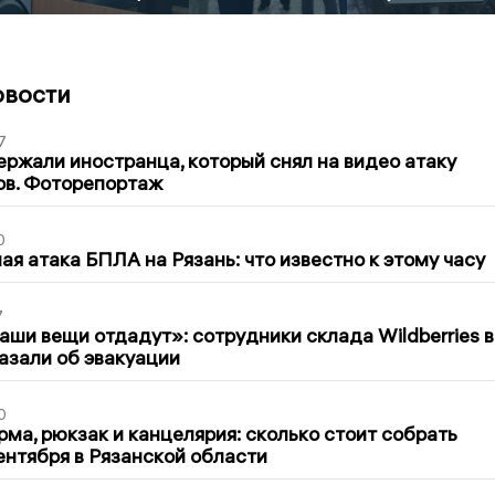
овости
7
ержали иностранца, который снял на видео атаку
ов. Фоторепортаж
0
я атака БПЛА на Рязань: что известно к этому часу
7
ши вещи отдадут»: сотрудники склада Wildberries в
азали об эвакуации
0
ма, рюкзак и канцелярия: сколько стоит собрать
сентября в Рязанской области