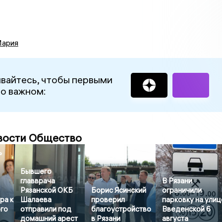
Мария
вайтесь, чтобы первыми
 о важном:
вости Общество
ь
Бывшего
главврача
В Рязани
Рязанской ОКБ
Борис Ясинский
ограничили
ра к
Шалаева
проверил
парковку на улиц
ого
отправили под
благоустройство
Введенской 6
домашний арест
в Рязани
августа