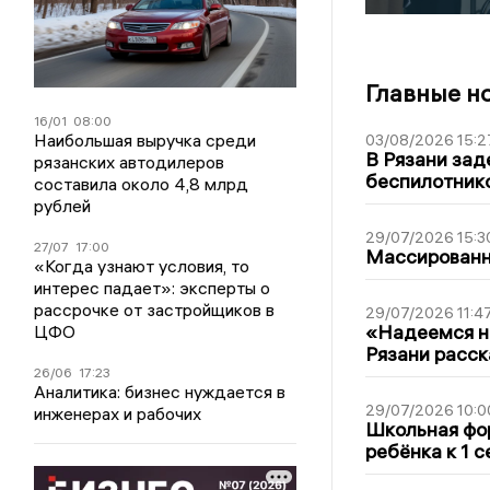
Главные н
16/01
08:00
Наибольшая выручка среди
03/08/2026 15:2
В Рязани зад
рязанских автодилеров
беспилотник
составила около 4,8 млрд
рублей
29/07/2026 15:3
27/07
17:00
Массированна
«Когда узнают условия, то
интерес падает»: эксперты о
рассрочке от застройщиков в
29/07/2026 11:4
«Надеемся на
ЦФО
Рязани расск
26/06
17:23
Аналитика: бизнес нуждается в
29/07/2026 10:0
инженерах и рабочих
Школьная фор
ребёнка к 1 