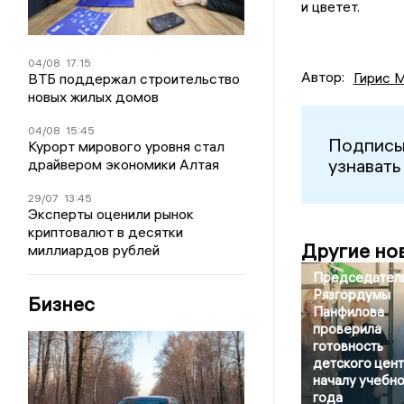
и цветет.
04/08
17:15
Автор:
Гирис 
ВТБ поддержал строительство
новых жилых домов
04/08
15:45
Подписы
Курорт мирового уровня стал
узнавать
драйвером экономики Алтая
29/07
13:45
Эксперты оценили рынок
криптовалют в десятки
Другие но
миллиардов рублей
Председател
Рязгордумы
Бизнес
Панфилова
проверила
готовность
детского цент
началу учебн
года