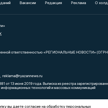
зданий
Вакансии
Редакция
Реклама
О холд
ти»
X
ниченной ответственностью «РЕГИОНАЛЬНЫЕ НОВОСТИ» (ОГРН
u
reklama@ryazannews.ru
,
81 от 13 июня 2019 года. Выписка из реестра зарегистрирова
, информационных технологий и массовых коммуникаций
пку вы даете согласие на обработку персональных