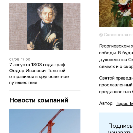
© Скопинская е
Георгиевском 
победы. В будн
духовенства Ск
07/08
17:00
7 августа 1803 года граф
семьях и о ско
Федор Иванович Толстой
отправился в кругосветное
Святой праведн
путешествие
прославленный 
преданностью 
Новости компаний
Автор:
Гирис 
Подписы
узнавать