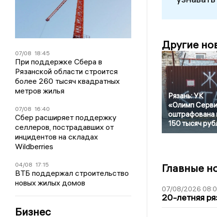
Другие но
07/08
18:45
При поддержке Сбера в
Рязанской области строится
более 260 тысяч квадратных
метров жилья
Рязань: УК
«Олимп Серв
07/08
16:40
оштрафована 
Сбер расширяет поддержку
150 тысяч руб
селлеров, пострадавших от
инцидентов на складах
Wildberries
04/08
17:15
Главные н
ВТБ поддержал строительство
новых жилых домов
07/08/2026 08:
20-летняя ря
Бизнес