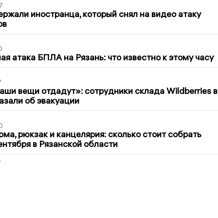
7
ержали иностранца, который снял на видео атаку
ов
0
я атака БПЛА на Рязань: что известно к этому часу
7
ши вещи отдадут»: сотрудники склада Wildberries в
азали об эвакуации
0
ма, рюкзак и канцелярия: сколько стоит собрать
сентября в Рязанской области
2