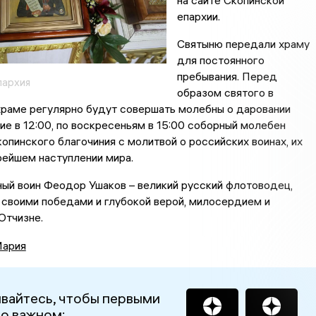
на сайте Скопинской
епархии.
Святыню передали храму
для постоянного
пребывания. Перед
пархия
образом святого в
храме регулярно будут совершать молебны о даровании
ие в 12:00, по воскресеньям в 15:00 соборный молебен
опинского благочиния с молитвой о российских воинах, их
рейшем наступлении мира.
ый воин Феодор Ушаков – великий русский флотоводец,
своими победами и глубокой верой, милосердием и
Отчизне.
Мария
вайтесь, чтобы первыми
 о важном: