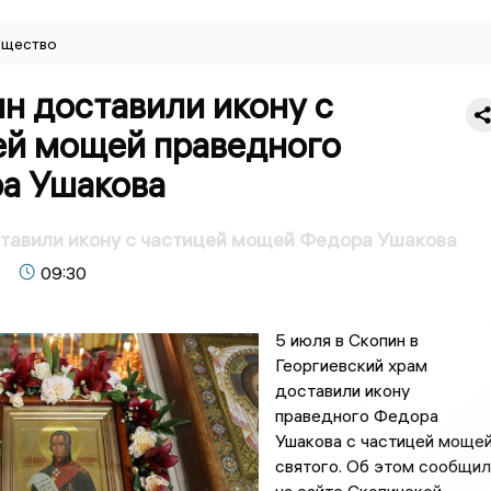
щество
н доставили икону с
ей мощей праведного
а Ушакова
тавили икону с частицей мощей Федора Ушакова
09:30
5 июля в Скопин в
Георгиевский храм
доставили икону
праведного Федора
Ушакова с частицей моще
святого. Об этом сообщил