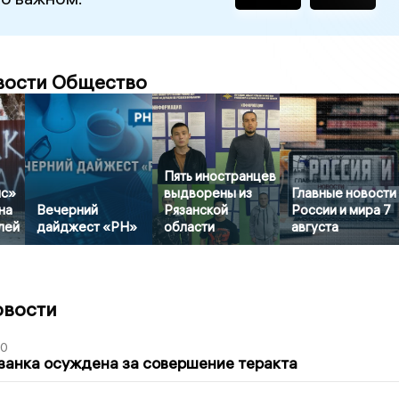
вости Общество
Пять иностранцев
ис»
выдворены из
Главные новости
на
Вечерний
Рязанской
России и мира 7
лей
дайджест «РН»
области
августа
овости
00
занка осуждена за совершение теракта