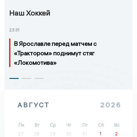
Наш Хоккей
23:31
В Ярославле перед матчем с
«Трактором» поднимут стяг
«Локомотива»
АВГУСТ
2026
Пн
Вт
Ср
Чт
Пт
Сб
Вс
27
28
29
30
31
1
2