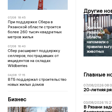
Другие но
07/08
18:45
При поддержке Сбера в
Рязанской области строится
Жителям
более 260 тысяч квадратных
Рязанской
метров жилья
области
напомнили о
07/08
16:40
правилах выгу
Сбер расширяет поддержку
животных
селлеров, пострадавших от
инцидентов на складах
Wildberries
Главные н
04/08
17:15
ВТБ поддержал строительство
новых жилых домов
07/08/2026 08:
20-летняя ря
Бизнес
03/08/2026 15:2
В Рязани зад
беспилотник