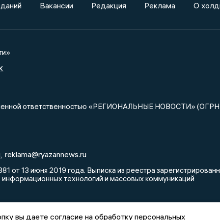
зданий
Вакансии
Редакция
Реклама
О холд
ти»
X
ниченной ответственностью «РЕГИОНАЛЬНЫЕ НОВОСТИ» (ОГРН
u
reklama@ryazannews.ru
,
81 от 13 июня 2019 года. Выписка из реестра зарегистрирова
, информационных технологий и массовых коммуникаций
пку вы даете согласие на обработку персональных