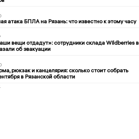
0
я атака БПЛА на Рязань: что известно к этому часу
7
ши вещи отдадут»: сотрудники склада Wildberries в
азали об эвакуации
0
ма, рюкзак и канцелярия: сколько стоит собрать
сентября в Рязанской области
2