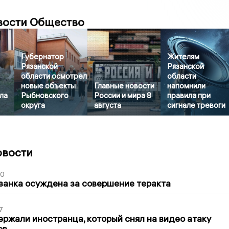
вости Общество
Губернатор
Жителям
Рязанской
Рязанской
области осмотрел
области
новые объекты
Главные новости
напомнили
ла
Рыбновского
России и мира 8
правила при
округа
августа
сигнале тревоги
овости
00
занка осуждена за совершение теракта
7
ержали иностранца, который снял на видео атаку
ов