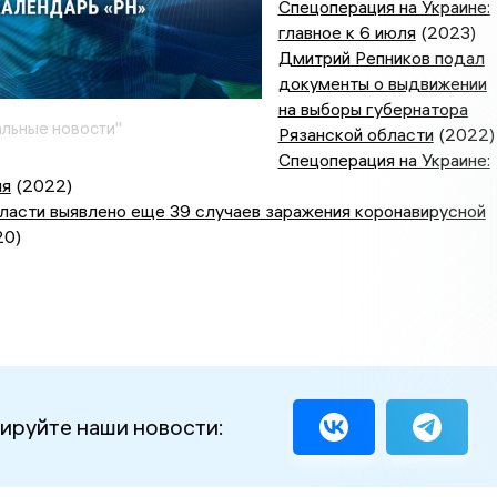
Спецоперация на Украине:
главное к 6 июля
(2023)
Дмитрий Репников подал
документы о выдвижении
на выборы губернатора
льные новости"
Рязанской области
(2022)
Спецоперация на Украине:
ля
(2022)
ласти выявлено еще 39 случаев заражения коронавирусной
20)
ируйте наши новости: