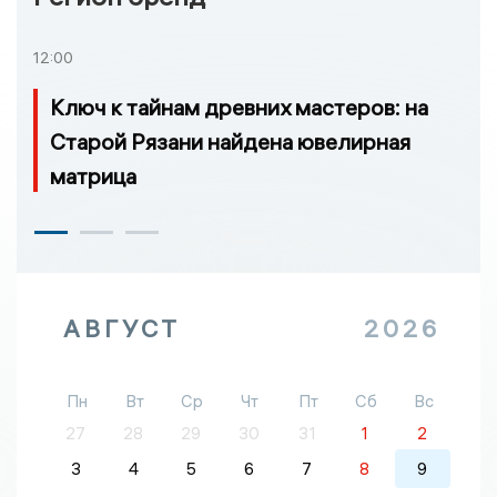
12:00
Ключ к тайнам древних мастеров: на
Старой Рязани найдена ювелирная
матрица
АВГУСТ
2026
Пн
Вт
Ср
Чт
Пт
Сб
Вс
27
28
29
30
31
1
2
3
4
5
6
7
8
9