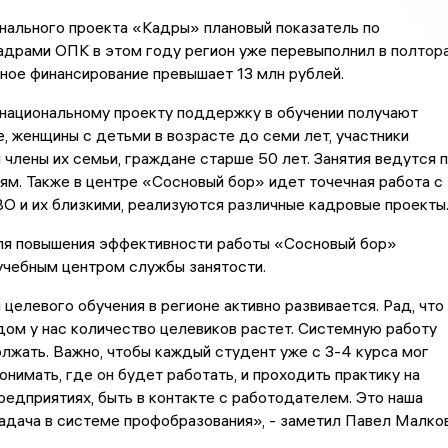
нального проекта «Кадры» плановый показатель по
адрами ОПК в этом году регион уже перевыполнил в полтор
ное финансирование превышает 13 млн рублей.
 национальному проекту поддержку в обучении получают
, женщины с детьми в возрасте до семи лет, участники
 члены их семьи, граждане старше 50 лет. Занятия ведутся 
ям. Также в центре «Сосновый бор» идет точечная работа с
О и их близкими, реализуются различные кадровые проекты
ля повышения эффективности работы «Сосновый бор»
учебным центром службы занятости.
целевого обучения в регионе активно развивается. Рад, что
ом у нас количество целевиков растет. Системную работу
лжать. Важно, чтобы каждый студент уже с 3-4 курса мог
онимать, где он будет работать, и проходить практику на
редприятиях, быть в контакте с работодателем. Это наша
адача в системе профобразования», - заметил Павел Малков