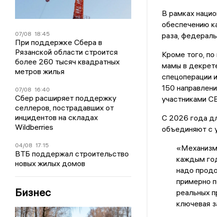
В рамках нацио
обеспечению к
07/08
18:45
раза, федераль
При поддержке Сбера в
Рязанской области строится
Кроме того, по
более 260 тысяч квадратных
мамы в декрете
метров жилья
спецоперации и
150 направлени
07/08
16:40
Сбер расширяет поддержку
участниками СВ
селлеров, пострадавших от
инцидентов на складах
С 2026 года д
Wildberries
объединяют с 
04/08
17:15
«Механизм 
ВТБ поддержал строительство
каждым год
новых жилых домов
надо продо
примерно п
Бизнес
реальных п
ключевая з