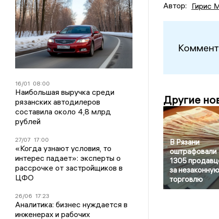
Автор:
Гирис 
Коммент
16/01
08:00
Наибольшая выручка среди
Другие но
рязанских автодилеров
составила около 4,8 млрд
рублей
27/07
17:00
В Рязани
«Когда узнают условия, то
оштрафовали
интерес падает»: эксперты о
1305 продавц
рассрочке от застройщиков в
за незаконну
ЦФО
торговлю
26/06
17:23
Аналитика: бизнес нуждается в
инженерах и рабочих