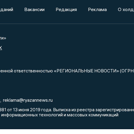
зданий
Вакансии
Редакция
Реклама
О холд
ти»
X
ниченной ответственностью «РЕГИОНАЛЬНЫЕ НОВОСТИ» (ОГРН
u
reklama@ryazannews.ru
,
81 от 13 июня 2019 года. Выписка из реестра зарегистрирова
, информационных технологий и массовых коммуникаций