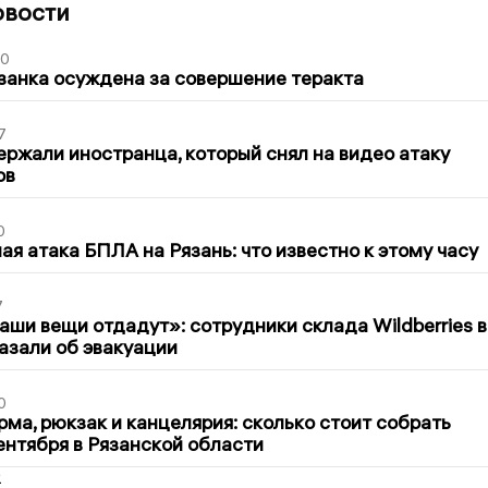
овости
00
занка осуждена за совершение теракта
7
ержали иностранца, который снял на видео атаку
ов
0
я атака БПЛА на Рязань: что известно к этому часу
7
ши вещи отдадут»: сотрудники склада Wildberries в
азали об эвакуации
0
ма, рюкзак и канцелярия: сколько стоит собрать
сентября в Рязанской области
2