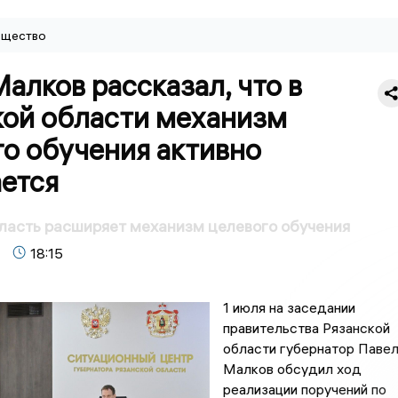
щество
алков рассказал, что в
кой области механизм
о обучения активно
ается
ласть расширяет механизм целевого обучения
18:15
1 июля на заседании
правительства Рязанской
области губернатор Паве
Малков обсудил ход
реализации поручений по