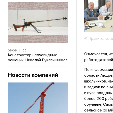
© Правительств
08/08
14:00
Отмечается, чт
Конструктор неочевидных
работодателей
решений: Николай Рукавишников
По информации 
Новости компаний
области Андре
школьников, на
и задачи по сн
и вузе созданы
более 200 рабо
обучение. Самы
сельское хозя