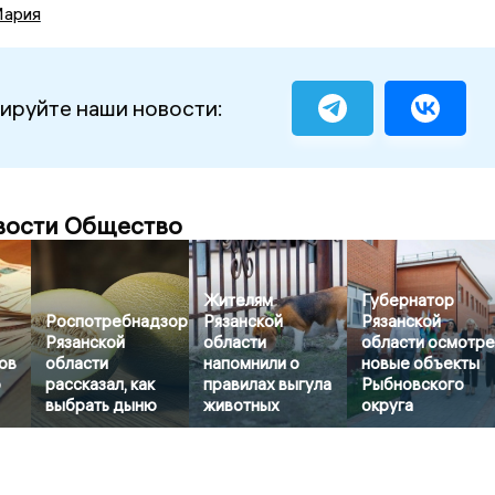
Мария
ируйте наши новости:
вости Общество
Жителям
Губернатор
Роспотребнадзор
Рязанской
Рязанской
Рязанской
области
области осмотр
ов
области
напомнили о
новые объекты
ю
рассказал, как
правилах выгула
Рыбновского
выбрать дыню
животных
округа