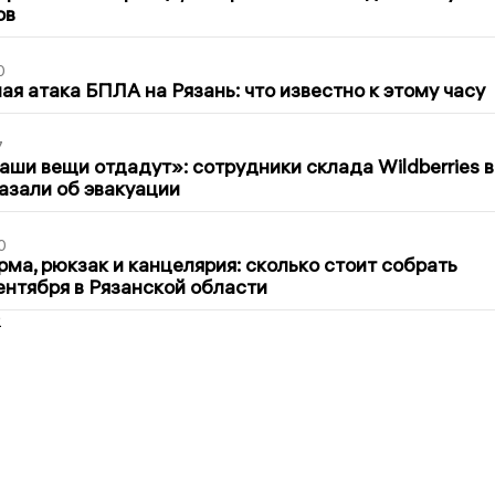
ов
0
я атака БПЛА на Рязань: что известно к этому часу
7
ши вещи отдадут»: сотрудники склада Wildberries в
азали об эвакуации
0
ма, рюкзак и канцелярия: сколько стоит собрать
сентября в Рязанской области
2