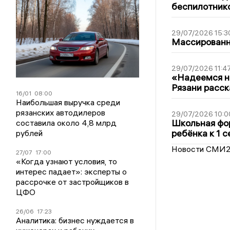
беспилотник
29/07/2026 15:3
Массированна
29/07/2026 11:4
«Надеемся на
Рязани расск
16/01
08:00
Наибольшая выручка среди
рязанских автодилеров
29/07/2026 10:0
Школьная фор
составила около 4,8 млрд
ребёнка к 1 
рублей
Новости СМИ
27/07
17:00
«Когда узнают условия, то
интерес падает»: эксперты о
рассрочке от застройщиков в
ЦФО
26/06
17:23
Аналитика: бизнес нуждается в