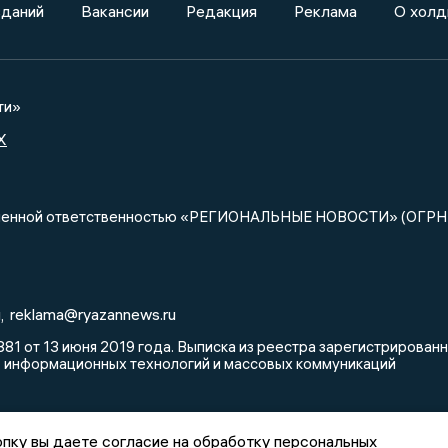
зданий
Вакансии
Редакция
Реклама
О холд
ти»
X
ниченной ответственностью «РЕГИОНАЛЬНЫЕ НОВОСТИ» (ОГРН
u
reklama@ryazannews.ru
,
81 от 13 июня 2019 года. Выписка из реестра зарегистрирова
, информационных технологий и массовых коммуникаций
пку вы даете согласие на обработку персональных