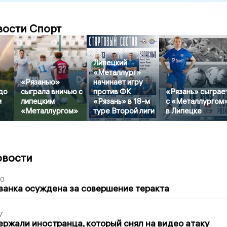
вости Спорт
Липецкий
«Металлург»
«Рязанью»
начинает игру
до
сыграла вничью с
против ФК
«Рязань» сыграе
и
липецким
«Рязань» в 18-м
с «Металлургом
«Металлургом»
туре Второй лиги
в Липецке
овости
00
занка осуждена за совершение теракта
7
ержали иностранца, который снял на видео атаку