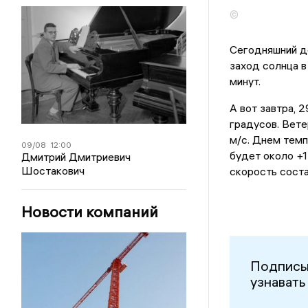
©
Сегодняшний д
заход солнца в
минут.
А вот завтра, 
градусов. Вете
м/с. Днем темп
09/08
12:00
будет около +1
Дмитрий Дмитриевич
Шостакович
скорость соста
Новости компаний
Подписы
узнавать