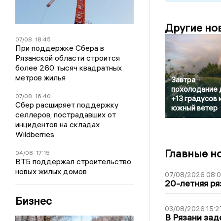
Другие но
07/08
18:45
При поддержке Сбера в
Рязанской области строится
более 260 тысяч квадратных
метров жилья
Завтра
похолодание 
07/08
16:40
+13 градусов 
Сбер расширяет поддержку
южный ветер
селлеров, пострадавших от
инцидентов на складах
Wildberries
Главные н
04/08
17:15
ВТБ поддержал строительство
новых жилых домов
07/08/2026 08:
20-летняя ря
Бизнес
03/08/2026 15:2
В Рязани зад