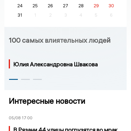
24
25
26
27
28
29
30
31
1
2
3
4
5
6
100 самых влиятельных людей
Юлия Александровна Швакова
Интересные новости
05/08
17:00
В Рязани 44 улицы погрузятся во мрак