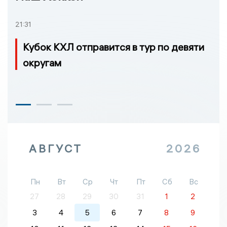
21:31
Кубок КХЛ отправится в тур по девяти
округам
АВГУСТ
2026
Пн
Вт
Ср
Чт
Пт
Сб
Вс
27
28
29
30
31
1
2
3
4
5
6
7
8
9