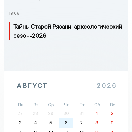
19:06
Тайны Старой Рязани: археологический
сезон-2026
АВГУСТ
2026
Пн
Вт
Ср
Чт
Пт
Сб
Вс
27
28
29
30
31
1
2
3
4
5
6
7
8
9