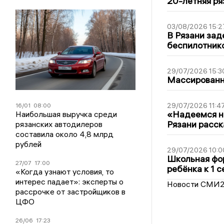
20-летняя ря
03/08/2026 15:2
В Рязани зад
беспилотник
29/07/2026 15:3
Массированна
29/07/2026 11:4
16/01
08:00
«Надеемся на
Наибольшая выручка среди
Рязани расск
рязанских автодилеров
составила около 4,8 млрд
рублей
29/07/2026 10:0
Школьная фор
27/07
17:00
ребёнка к 1 
«Когда узнают условия, то
интерес падает»: эксперты о
Новости СМИ
рассрочке от застройщиков в
ЦФО
26/06
17:23