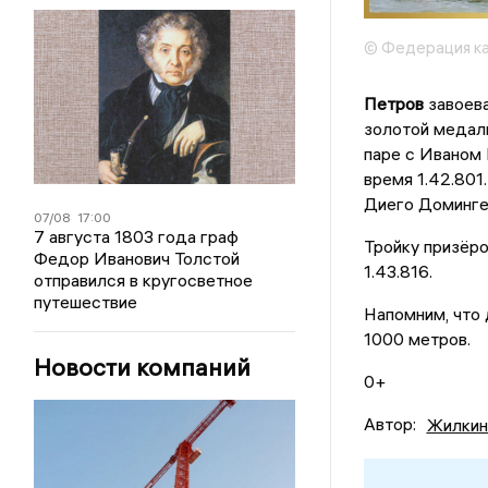
© Федерация ка
Петров
завоева
золотой медали
паре с Иваном
время 1.42.801
Диего Домингес
07/08
17:00
7 августа 1803 года граф
Тройку призёр
Федор Иванович Толстой
1.43.816.
отправился в кругосветное
путешествие
Напомним, что
1000 метров.
Новости компаний
0+
Автор:
Жилкин