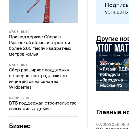
Подписы
узнавать
07/08
18:45
При поддержке Сбера в
Другие но
Рязанской области строится
более 260 тысяч квадратных
метров жилья
Хоккеисты
07/08
16:40
«Рязани-ВДВ
Сбер расширяет поддержку
победили
селлеров, пострадавших от
«Звезду» в
инцидентов на складах
Москве 4:2
Wildberries
04/08
17:15
ВТБ поддержал строительство
новых жилых домов
Главные н
Бизнес
07/08/2026 08: