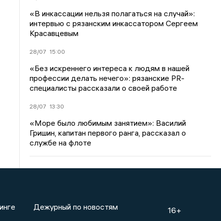
«В инкассации нельзя полагаться на случай»:
интервью с рязанским инкассатором Сергеем
Красавцевым
28/07
15:00
«Без искреннего интереса к людям в нашей
профессии делать нечего»: рязанские PR-
специалисты рассказали о своей работе
28/07
13:30
«Море было любимым занятием»: Василий
Гришин, капитан первого ранга, рассказал о
службе на флоте
инге
Дежурный по новостям
16+