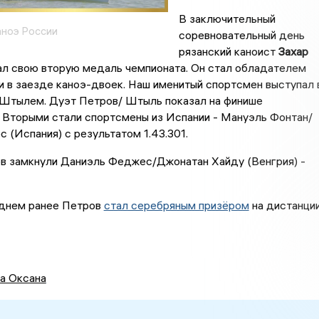
В заключительный
ноэ России
соревновательный день
рязанский каноист
Захар
л свою вторую медаль чемпионата. Он стал обладателем
 в заезде каноэ-двоек. Наш именитый спортсмен выступал 
 Штылем. Дуэт Петров/ Штыль показал на финише
. Вторыми стали спортсмены из Испании - Мануэль Фонтан/
 (Испания) с результатом 1.43.301.
ов замкнули Даниэль Феджес/Джонатан Хайду (Венгрия) -
 днем ранее Петров
стал серебряным призёром
на дистанци
а Оксана