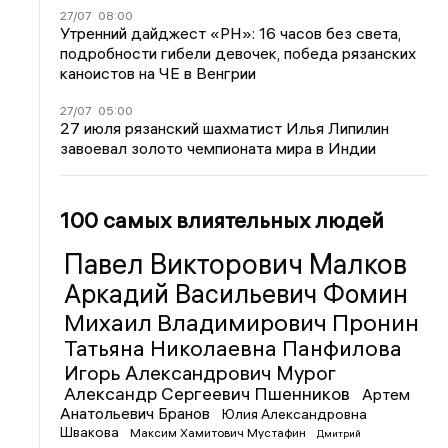
27/07
08:00
Утренний дайджест «РН»: 16 часов без света,
подробности гибели девочек, победа рязанских
каноистов на ЧЕ в Венгрии
27/07
05:00
27 июля рязанский шахматист Илья Липилин
завоевал золото чемпионата мира в Индии
100 самых влиятельных людей
Павел Викторович Малков
Аркадий Васильевич Фомин
Михаил Владимирович Пронин
Татьяна Николаевна Панфилова
Игорь Александрович Мурог
Александр Сергеевич Пшенников
Артем
Анатольевич Бранов
Юлия Александровна
Швакова
Максим Хамитович Мустафин
Дмитрий