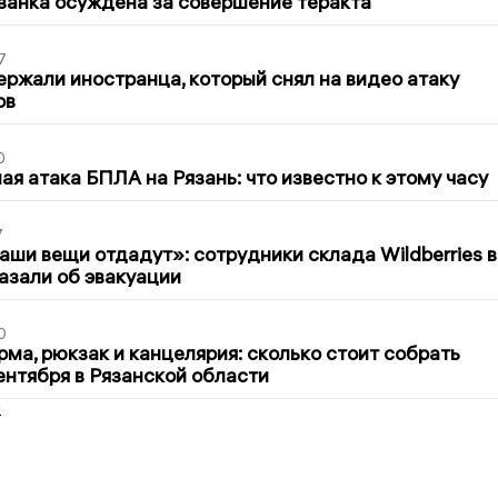
занка осуждена за совершение теракта
7
ержали иностранца, который снял на видео атаку
ов
0
я атака БПЛА на Рязань: что известно к этому часу
7
ши вещи отдадут»: сотрудники склада Wildberries в
азали об эвакуации
0
ма, рюкзак и канцелярия: сколько стоит собрать
сентября в Рязанской области
2