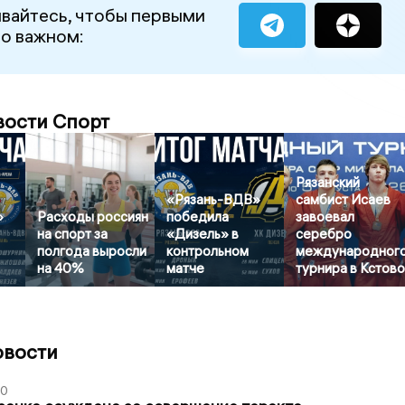
вайтесь, чтобы первыми
 о важном:
вости Спорт
Рязанский
«Рязань-ВДВ»
самбист Исаев
»
Расходы россиян
победила
завоевал
на спорт за
«Дизель» в
серебро
полгода выросли
контрольном
международног
на 40%
матче
турнира в Кстов
овости
00