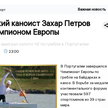
Важная новость
орт
ий каноист Захар Петров
емпионом Европы
 выиграл золото ЧЕ по гребле в Португалии
23:00
В Португалии завершился
Чемпионат Европы по
гребле на байдарках и
каноэ. В борьбе за медали
континентального форума
участвовали 597
спортсменов из 39 стран
мира.