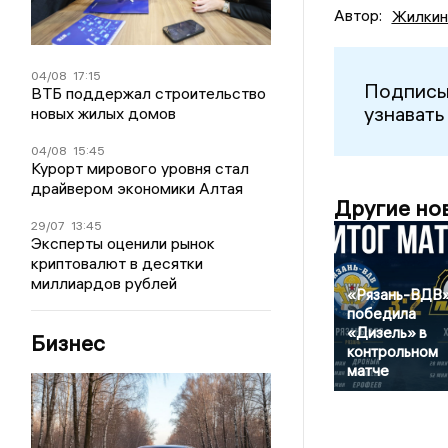
Автор:
Жилкин
04/08
17:15
Подписы
ВТБ поддержал строительство
узнавать
новых жилых домов
04/08
15:45
Курорт мирового уровня стал
драйвером экономики Алтая
Другие но
29/07
13:45
Эксперты оценили рынок
криптовалют в десятки
миллиардов рублей
«Рязань-ВДВ
победила
«Дизель» в
Бизнес
контрольном
матче