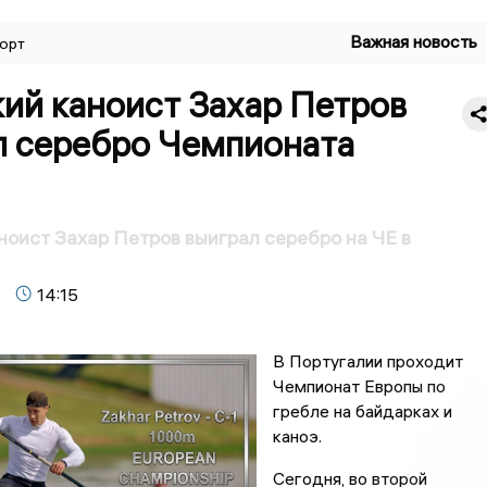
Важная новость
орт
ий каноист Захар Петров
л серебро Чемпионата
ноист Захар Петров выиграл серебро на ЧЕ в
14:15
В Португалии проходит
Чемпионат Европы по
гребле на байдарках и
каноэ.
Сегодня, во второй