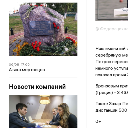
© Федерация ка
Наш именитый 
серебряную мед
Петров пересек
06/08
17:00
немного уступи
Атака мертвецов
показал время 3
Новости компаний
Бронзовым при
(Греция) - 3.43.
Также Захар Пе
дистанции 500
0+