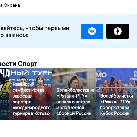
а Оксана
вайтесь, чтобы первыми
 о важном:
вости Спорт
Рязанский
»
самбист Исаев
Волейболистка из
завоевал
«Рязани-РГУ»
Волейболистки
серебро
попала в состав
«Рязань-РГУ»
международного
молодёжной
поборются за
турнира в Кстово
сборной России
Кубок России