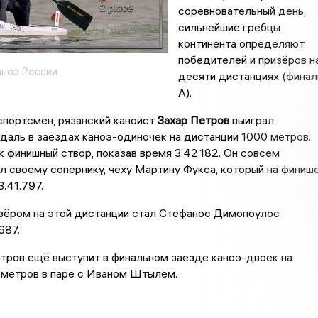
соревновательный день,
сильнейшие гребцы
континента определяют
победителей и призёров н
ноэ России
десяти дистанциях (фина
А).
спортсмен, рязанский каноист
Захар Петров
выиграл
аль в заездах каноэ-одиночек на дистанции 1000 метров.
 финишный створ, показав время 3.42.182. Он совсем
л своему сопернику, чеху Мартину Фукса, который на финиш
.41.797.
зёром на этой дистанции стал Стефанос Димопоулос
687.
тров ещё выступит в финальном заезде каноэ-двоек на
 метров в паре с Иваном Штылем.