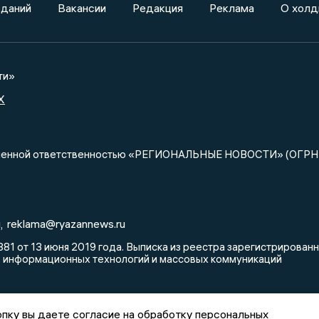
зданий
Вакансии
Редакция
Реклама
О холд
ти»
X
ниченной ответственностью «РЕГИОНАЛЬНЫЕ НОВОСТИ» (ОГРН
u
reklama@ryazannews.ru
,
81 от 13 июня 2019 года. Выписка из реестра зарегистрирова
, информационных технологий и массовых коммуникаций
пку вы даете согласие на обработку персональных