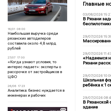
Главные н
03/08/2026 15:2
В Рязани зад
беспилотник
16/01
08:00
Наибольшая выручка среди
29/07/2026 15:3
рязанских автодилеров
Массированна
составила около 4,8 млрд
рублей
29/07/2026 11:4
«Надеемся на
27/07
17:00
«Когда узнают условия, то
Рязани расск
интерес падает»: эксперты о
рассрочке от застройщиков в
29/07/2026 10:0
ЦФО
Школьная фор
ребёнка к 1 
26/06
17:23
Аналитика: бизнес нуждается в
инженерах и рабочих
29/07/2026 08:
В Рязанской 
здание