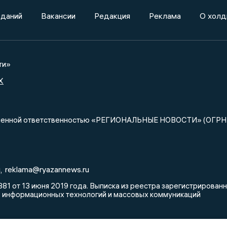
зданий
Вакансии
Редакция
Реклама
О холд
ти»
X
ниченной ответственностью «РЕГИОНАЛЬНЫЕ НОВОСТИ» (ОГРН
u
reklama@ryazannews.ru
,
81 от 13 июня 2019 года. Выписка из реестра зарегистрирова
, информационных технологий и массовых коммуникаций