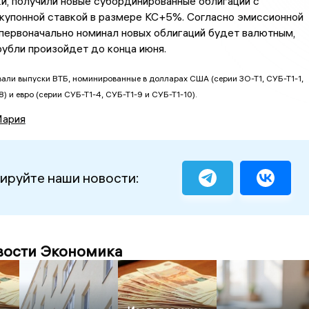
и, получили новые субординированные облигации с
купонной ставкой в размере КС+5%. Согласно эмиссионной
первоначально номинал новых облигаций будет валютным,
рубли произойдет до конца июня.
вали выпуски ВТБ, номинированные в долларах США (серии ЗО-Т1, СУБ-Т1-1,
) и евро (серии СУБ-Т1-4, СУБ-Т1-9 и СУБ-Т1-10).
Мария
ируйте наши новости:
вости Экономика