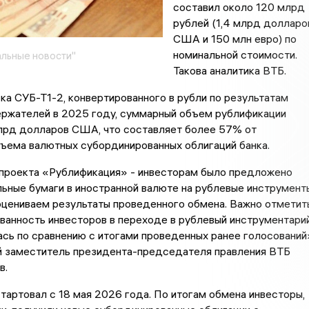
составил около 120 млрд
рублей (1,4 млрд долларо
США и 150 млн евро) по
номинальной стоимости.
льные новости"
Такова аналитика ВТБ.
ка СУБ-Т1-2, конвертированного в рубли по результатам
ержателей в 2025 году, суммарный объем рублификации
млрд долларов США, что составляет более 57% от
ъема валютных субординированных облигаций банка.
 проекта «Рублификация» - инвесторам было предложено
ьные бумаги в иностранной валюте на рублевые инструмент
цениваем результаты проведенного обмена. Важно отметить
ванность инвесторов в переходе в рублевый инструментари
сь по сравнению с итогами проведенных ранее голосований
ый заместитель президента-председателя правления ВТБ
в.
тартовал с 18 мая 2026 года. По итогам обмена инвесторы,