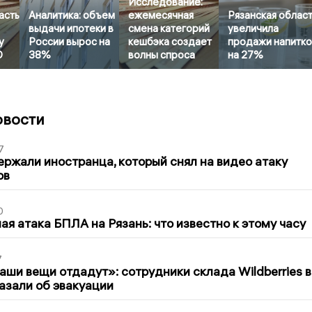
Исследование:
асть
Аналитика: объем
ежемесячная
Рязанская облас
выдачи ипотеки в
смена категорий
увеличила
у
России вырос на
кешбэка создает
продажи напитк
О
38%
волны спроса
на 27%
овости
7
ержали иностранца, который снял на видео атаку
ов
0
я атака БПЛА на Рязань: что известно к этому часу
7
ши вещи отдадут»: сотрудники склада Wildberries в
азали об эвакуации