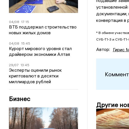
подавшие заявк
установленной 
документации, 
конвертация в 
04/08
17:15
ВТБ поддержал строительство
новых жилых домов
* В обмене участво
СУБ-Т1-3 и СУБ-Т1-8
04/08
15:45
Курорт мирового уровня стал
Автор:
Гирис 
драйвером экономики Алтая
29/07
13:45
Эксперты оценили рынок
Коммент
криптовалют в десятки
миллиардов рублей
Бизнес
Другие но