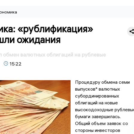
ономика
ика: «рублификация»
шли ожидания
л обмен валютных облигаций на рублевые
15:22
Процедуру обмена семи
выпусков* валютных
субординированных
облигаций на новые
высокодоходные рублевы
бумаги завершилась.
Общий объем заявок со
стороны инвесторов