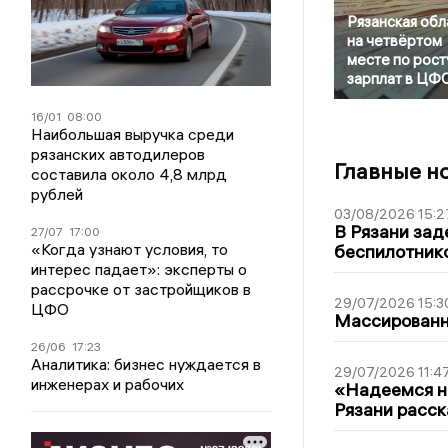
Рязанская обл
на четвёртом
месте по рост
зарплат в ЦФ
16/01
08:00
Наибольшая выручка среди
рязанских автодилеров
Главные н
составила около 4,8 млрд
рублей
03/08/2026 15:2
В Рязани зад
27/07
17:00
«Когда узнают условия, то
беспилотник
интерес падает»: эксперты о
рассрочке от застройщиков в
29/07/2026 15:3
ЦФО
Массированна
26/06
17:23
Аналитика: бизнес нуждается в
29/07/2026 11:4
инженерах и рабочих
«Надеемся на
Рязани расск