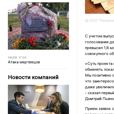
© ООО "Региона
С учетом выпус
голосования д
превысил 1,8 
совокупного об
06/08
17:00
Атака мертвецов
«Суть проекта
обменять локал
Мы позитивно о
Новости компаний
что заинтересо
даже увеличила
- сказал перв
Дмитрий Пьяно
Прием заявок с