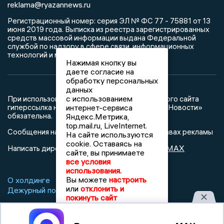
reklama@ryazannews.ru
Регистрационный номер: серия ЭЛ № ФС 77 - 75881 от 13
июня 2019 года. Выписка из реестра зарегистрированных
средств массовой информации выдана Федеральной
службой по надзору в сфере связи, информационных
технологий и массовых коммуникаций
Нажимая кнопку вы
даете согласие на
обработку персональных
данных
с использованием
При использовании любого материала с данного сайта
интернет-сервиса
гиперссылка на Сетевое издание «Рязанские Новости»
обязательна.
Яндекс.Метрика,
top.mail.ru, LiveInternet.
Сообщения на сером фоне размещены на правах рекламы
На сайте используются
cookie. Оставаясь на
@mazov
MAX
Написать директору в телеграм
или
сайте, вы принимаете
все условия
использования.
Вы можете
настроить
О холдинге
Вакансии
Реклама
или
отклонить и
Дежурный по новостям
покинуть сайт
Принять