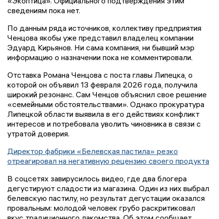
«Экоптица». Официального подтверждения этим
сведениям пока нет.
По данным ряда источников, коллективу предприятия
Ченцова якобы уже представил владелец компании
Эдуард Кирьянов. Ни сама компания, ни бывший мэр
информацию о назначении пока не комментировали.
Отставка Романа Ченцова с поста главы Липецка, о
которой он объявил 13 февраля 2026 года, получила
широкий резонанс. Сам Ченцов объяснил свое решение
«семейными обстоятельствами». Однако прокуратура
Липецкой области выявила в его действиях конфликт
интересов и потребовала уволить чиновника в связи с
утратой доверия.
Директор фабрики «Белевская пастила» резко
отреагировал на негативную рецензию своего продукта
В соцсетях завирусилось видео, где два блогера
дегустируют сладости из магазина. Один из них выбрал
белевскую пастилу, но результат дегустации оказался
провальным: молодой человек грубо раскритиковал
вкус традиционного лакомства. Об этом сообщает