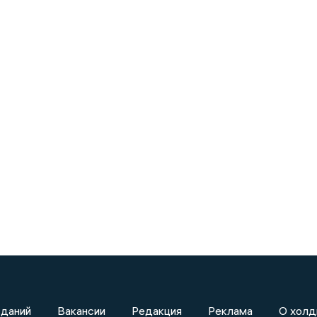
зданий
Вакансии
Редакция
Реклама
О холд