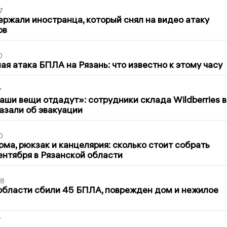
7
ержали иностранца, который снял на видео атаку
ов
0
я атака БПЛА на Рязань: что известно к этому часу
7
ши вещи отдадут»: сотрудники склада Wildberries в
азали об эвакуации
0
ма, рюкзак и канцелярия: сколько стоит собрать
сентября в Рязанской области
48
области сбили 45 БПЛА, поврежден дом и нежилое
2