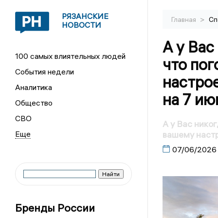
РЯЗАНСКИЕ
>
Главная
Сп
НОВОСТИ
А у Вас
100 самых влиятельных людей
что по
События недели
настро
Аналитика
на 7 ию
Общество
СВО
А у Вас нико
вашему настр
07/06/2026
Бренды России