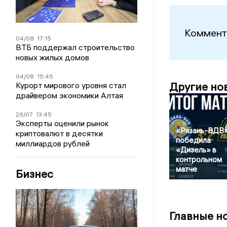
Коммент
04/08
17:15
ВТБ поддержал строительство
новых жилых домов
04/08
15:45
Другие но
Курорт мирового уровня стал
драйвером экономики Алтая
29/07
13:45
Эксперты оценили рынок
«Рязань-ВДВ
криптовалют в десятки
победила
миллиардов рублей
«Дизель» в
контрольном
матче
Бизнес
Главные н