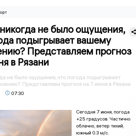
орт
 никогда не было ощущения,
года подыгрывает вашему
ению? Представляем прогноз
ня в Рязани
гда не было ощущения, что погода подыгрывает
оению? Представляем прогноз на 7 июня в Рязани
07:30
Сегодня 7 июня, погода
+25 градусов. Частично
облачно, ветер тихий,
южный 0.3 м/с.