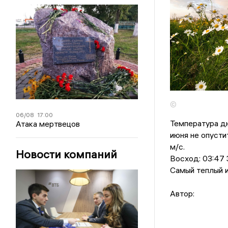
©
06/08
17:00
Температура дн
Атака мертвецов
июня не опусти
м/с.
Новости компаний
Восход: 03:47 З
Самый теплый и
Автор: