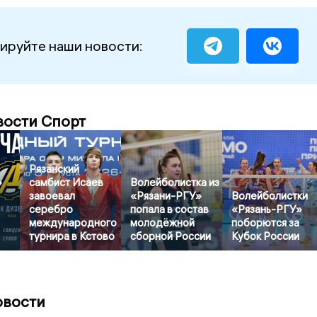
ируйте наши новости:
вости Спорт
Рязанский
»
самбист Исаев
Волейболистка из
завоевал
«Рязани-РГУ»
Волейболистки
серебро
попала в состав
«Рязань-РГУ»
международного
молодёжной
поборются за
турнира в Кстово
сборной России
Кубок России
овости