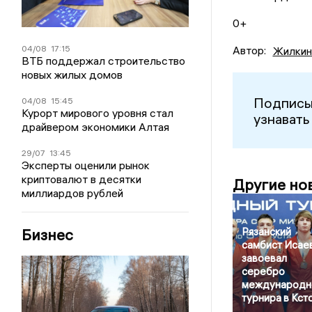
0+
04/08
17:15
Автор:
Жилкин
ВТБ поддержал строительство
новых жилых домов
Подписы
04/08
15:45
Курорт мирового уровня стал
узнавать
драйвером экономики Алтая
29/07
13:45
Эксперты оценили рынок
криптовалют в десятки
Другие но
миллиардов рублей
Бизнес
Рязанский
самбист Исае
завоевал
серебро
международн
турнира в Кст