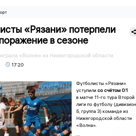
орт
исты «Рязани» потерпели
поражение в сезоне
оиграла «Волне» из Нижегородской области
17:20
Футболисты «Рязани»
уступили
со счётом 0:1
в матче 11-го тура Второй
лиги по футболу (дивизион
Б, группа 3) команде из
Нижегородской области
«Волна».