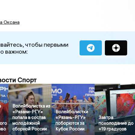
а Оксана
вайтесь, чтобы первыми
 о важном:
вости Спорт
в
Волейболистка из
«Рязани-РГУ»
Волейболистки
попала в состав
«Рязань-РГУ»
Завтра
ого
молодёжной
поборются за
похолодание до
ово
сборной России
Кубок России
+19 градусов