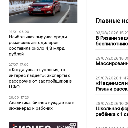
Главные н
16/01
08:00
03/08/2026 15:2
Наибольшая выручка среди
В Рязани зад
рязанских автодилеров
беспилотник
составила около 4,8 млрд
рублей
29/07/2026 15:3
Массированна
27/07
17:00
«Когда узнают условия, то
интерес падает»: эксперты о
29/07/2026 11:4
рассрочке от застройщиков в
«Надеемся на
ЦФО
Рязани расск
26/06
17:23
Аналитика: бизнес нуждается в
29/07/2026 10:0
инженерах и рабочих
Школьная фор
ребёнка к 1 