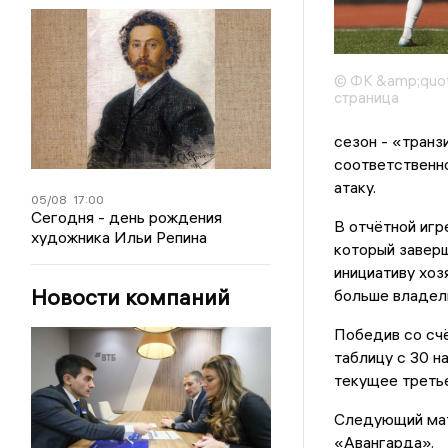
© ФК &amp;quot
страница
сезон - «транз
соответственно
атаку.
05/08
17:00
Сегодня - день рождения
В отчётной игр
художника Ильи Репина
который завер
инициативу хоз
Новости компаний
больше владели
Победив со счё
таблицу с 30 н
текущее третье
Следующий мат
«Авангарда».