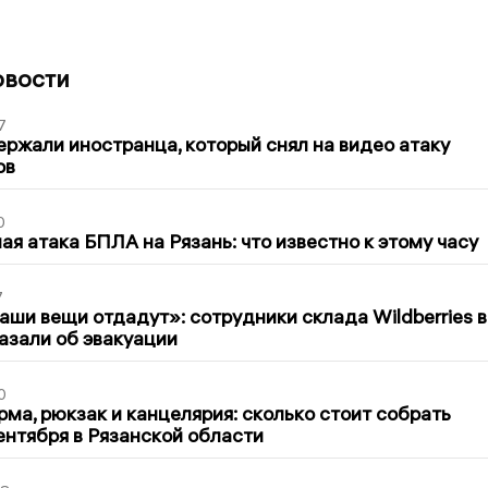
овости
7
ержали иностранца, который снял на видео атаку
ов
0
я атака БПЛА на Рязань: что известно к этому часу
7
ши вещи отдадут»: сотрудники склада Wildberries в
азали об эвакуации
0
ма, рюкзак и канцелярия: сколько стоит собрать
сентября в Рязанской области