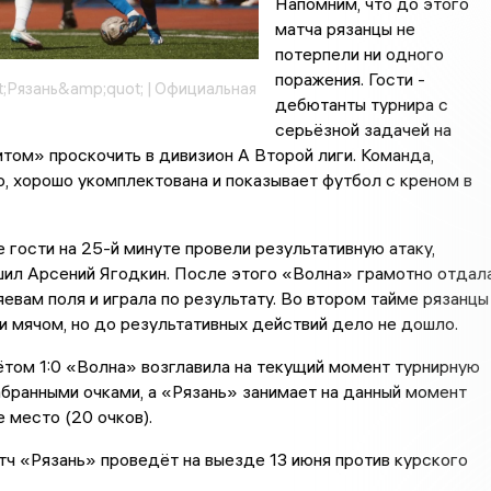
Напомним, что до этого
матча рязанцы не
потерпели ни одного
поражения. Гости -
;Рязань&amp;quot; | Официальная
дебютанты турнира с
серьёзной задачей на
итом» проскочить в дивизион А Второй лиги. Команда,
, хорошо укомплектована и показывает футбол с креном в
е гости на 25-й минуте провели результативную атаку,
шил Арсений Ягодкин. После этого «Волна» грамотно отдал
яевам поля и играла по результату. Во втором тайме рязанцы
 мячом, но до результативных действий дело не дошло.
том 1:0 «Волна» возглавила на текущий момент турнирную
абранными очками, а «Рязань» занимает на данный момент
 место (20 очков).
ч «Рязань» проведёт на выезде 13 июня против курского