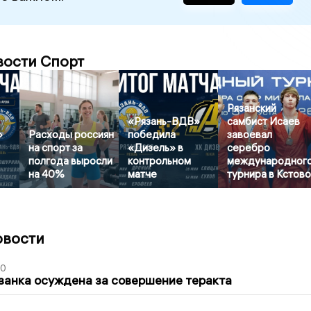
вости Спорт
Рязанский
«Рязань-ВДВ»
самбист Исаев
»
Расходы россиян
победила
завоевал
на спорт за
«Дизель» в
серебро
полгода выросли
контрольном
международног
на 40%
матче
турнира в Кстов
овости
00
занка осуждена за совершение теракта