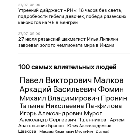
27/07
08:00
Утренний дайджест «РН»: 16 часов без света,
подробности гибели девочек, победа рязанских
каноистов на ЧЕ в Венгрии
27/07
05:00
27 июля рязанский шахматист Илья Липилин
завоевал золото чемпионата мира в Индии
100 самых влиятельных людей
Павел Викторович Малков
Аркадий Васильевич Фомин
Михаил Владимирович Пронин
Татьяна Николаевна Панфилова
Игорь Александрович Мурог
Александр Сергеевич Пшенников
Артем
Анатольевич Бранов
Юлия Александровна
Швакова
Максим Хамитович Мустафин
Дмитрий