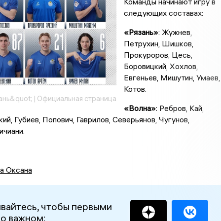
Команды начинают игру в
следующих составах:
«Рязань»
: Жужнев,
Петрухин, Шишков,
Прокуроров, Цесь,
Боровицкий, Хохлов,
Евгеньев, Мишутин, Умаев,
Котов.
нь&quot; | Официальная страница
«Волна»
: Ребров, Кай,
ий, Губиев, Попович, Гаврилов, Северьянов, Чугунов,
ичиани.
а Оксана
вайтесь, чтобы первыми
 о важном: