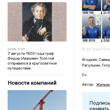
© ФК &quot;Ряза
07/08
17:00
7 августа 1803 года граф
Федор Иванович Толстой
Ягодкин, Савицк
отправился в кругосветное
Рагулькин, Гогр
путешествие
0+
Новости компаний
Автор:
Жилкин
Подписы
узнавать