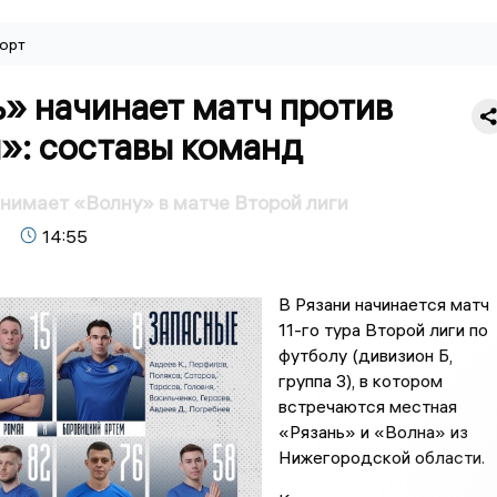
орт
» начинает матч против
»: составы команд
нимает «Волну» в матче Второй лиги
14:55
В Рязани начинается матч
11-го тура Второй лиги по
футболу (дивизион Б,
группа 3), в котором
встречаются местная
«Рязань» и «Волна» из
Нижегородской области.