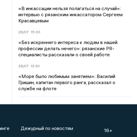
«В инкассации нельзя полагаться на случай»:
интервью с рязанским инкассатором Сергеем
Красавцевым
28/07
15:00
«Без искреннего интереса к людям в нашей
профессии делать нечего»: рязанские PR-
специалисты рассказали о своей работе
28/07
13:30
«Море было любимым занятием»: Василий
Гришин, капитан первого ранга, рассказал о
службе на флоте
инге
Дежурный по новостям
16+