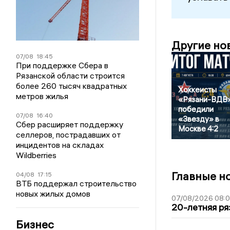
Другие но
07/08
18:45
При поддержке Сбера в
Рязанской области строится
более 260 тысяч квадратных
Хоккеисты
метров жилья
«Рязани-ВДВ
победили
07/08
16:40
«Звезду» в
Сбер расширяет поддержку
Москве 4:2
селлеров, пострадавших от
инцидентов на складах
Wildberries
Главные н
04/08
17:15
ВТБ поддержал строительство
новых жилых домов
07/08/2026 08:
20-летняя ря
Бизнес