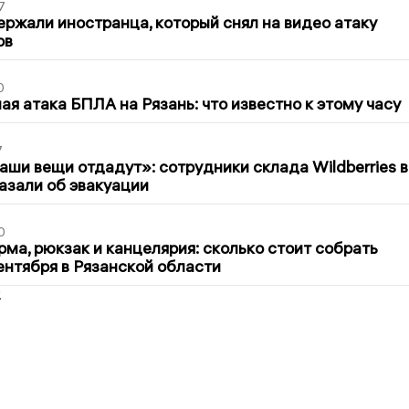
7
ержали иностранца, который снял на видео атаку
ов
0
я атака БПЛА на Рязань: что известно к этому часу
7
ши вещи отдадут»: сотрудники склада Wildberries в
азали об эвакуации
0
ма, рюкзак и канцелярия: сколько стоит собрать
сентября в Рязанской области
2