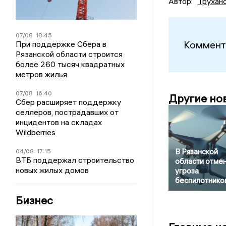
Автор:
Трухан
07/08
18:45
Коммент
При поддержке Сбера в
Рязанской области строится
более 260 тысяч квадратных
метров жилья
07/08
16:40
Другие но
Сбер расширяет поддержку
селлеров, пострадавших от
инцидентов на складах
Wildberries
В Рязанской
04/08
17:15
ВТБ поддержал строительство
области отме
новых жилых домов
угроза
беспилотнико
Бизнес