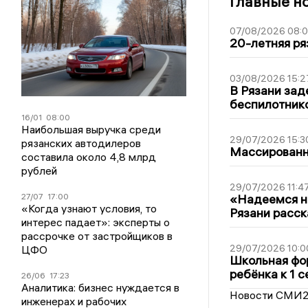
Главные н
07/08/2026 08:
20-летняя ря
03/08/2026 15:2
В Рязани зад
беспилотник
16/01
08:00
Наибольшая выручка среди
29/07/2026 15:3
рязанских автодилеров
Массированна
составила около 4,8 млрд
рублей
29/07/2026 11:4
«Надеемся на
27/07
17:00
«Когда узнают условия, то
Рязани расск
интерес падает»: эксперты о
рассрочке от застройщиков в
29/07/2026 10:0
ЦФО
Школьная фор
ребёнка к 1 
26/06
17:23
Аналитика: бизнес нуждается в
Новости СМИ
инженерах и рабочих