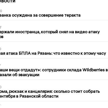
овости
00
занка осуждена за совершение теракта
7
ержали иностранца, который снял на видео атаку
ов
0
я атака БПЛА на Рязань: что известно к этому часу
7
ши вещи отдадут»: сотрудники склада Wildberries в
азали об эвакуации
0
ма, рюкзак и канцелярия: сколько стоит собрать
сентября в Рязанской области
2