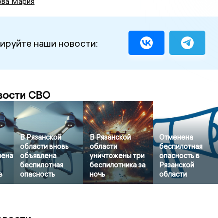
ова Мария
ируйте наши новости:
вости СВО
В Рязанской
В Рязанской
Отменена
области вновь
области
беспилотная
нена
объявлена
уничтожены три
опасность в
беспилотная
беспилотника за
Рязанской
в
опасность
ночь
области