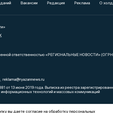
зданий
Вакансии
Редакция
Реклама
О холд
ти»
X
ниченной ответственностью «РЕГИОНАЛЬНЫЕ НОВОСТИ» (ОГРН
u
reklama@ryazannews.ru
,
81 от 13 июня 2019 года. Выписка из реестра зарегистрирова
, информационных технологий и массовых коммуникаций
пку вы даете согласие на обработку персональных