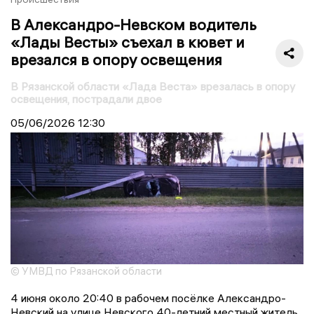
В Александро-Невском водитель
«Лады Весты» съехал в кювет и
врезался в опору освещения
В Рязанской области «Лада Веста» врезалась в опору
освещения, пострадали двое
05/06/2026
12:30
© УМВД по Рязанской области
4 июня около 20:40 в рабочем посёлке Александро-
Невский на улице Невского 40-летний местный житель