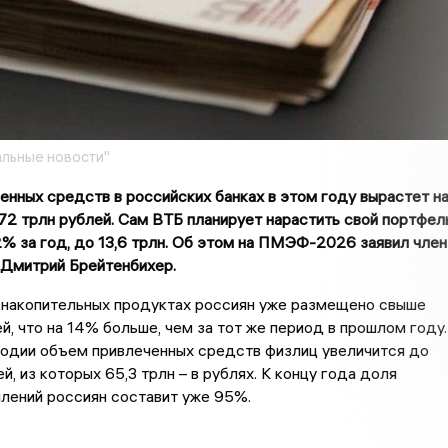
льные новости"
нных средств в российских банках в этом году вырастет н
 72
трлн
рублей. Сам ВТБ планирует нарастить свой портфел
2% за год, до 13,6 трлн. Об этом на ПМЭФ-2026 заявил член
 Дмитрий
Брейтенбихер
.
а накопительных продуктах россиян уже размещено свыше
ей, что на 14% больше, чем за тот же период в прошлом году.
годии объем привлеченных средств физлиц увеличится до
й, из которых 65,3 трлн – в рублях. К концу года доля
лений россиян составит уже 95%.