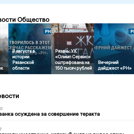
вости Общество
8 августа в
Рязань: УК
истории
«Олимп Сервис»
Рязанской
оштрафована на
Вечерний
ек
области
150 тысяч рублей
дайджест «РН»
овости
00
занка осуждена за совершение теракта
7