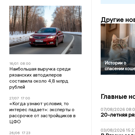
Другие но
Истории о
16/01
08:00
Наибольшая выручка среди
спасении кош
рязанских автодилеров
составила около 4,8 млрд
рублей
Главные н
27/07
17:00
«Когда узнают условия, то
интерес падает»: эксперты о
07/08/2026 08:
20-летняя ря
рассрочке от застройщиков в
ЦФО
03/08/2026 15:2
26/06
17:23