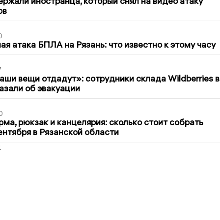
ержали иностранца, который снял на видео атаку
ов
0
я атака БПЛА на Рязань: что известно к этому часу
7
ши вещи отдадут»: сотрудники склада Wildberries в
азали об эвакуации
0
ма, рюкзак и канцелярия: сколько стоит собрать
сентября в Рязанской области
2