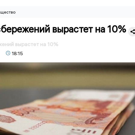
щество
сбережений вырастет на 10%
жений вырастет на 10%
18:15