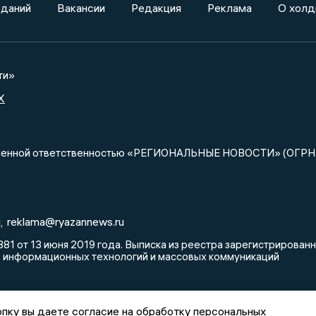
зданий
Вакансии
Редакция
Реклама
О холд
ти»
X
ниченной ответственностью «РЕГИОНАЛЬНЫЕ НОВОСТИ» (ОГРН
u
reklama@ryazannews.ru
,
81 от 13 июня 2019 года. Выписка из реестра зарегистрирова
, информационных технологий и массовых коммуникаций
пку вы даете согласие на обработку персональных