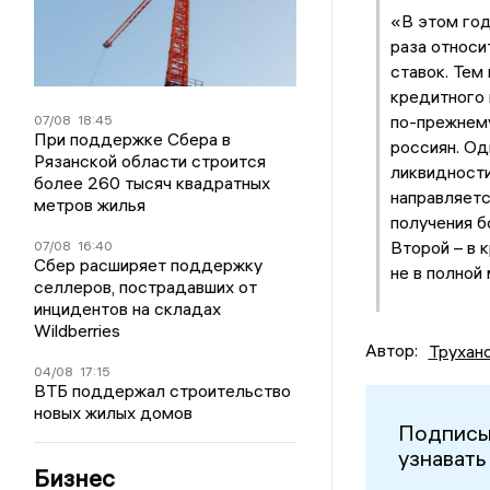
«В этом год
раза относи
ставок. Тем
кредитного 
по-прежнем
07/08
18:45
При поддержке Сбера в
россиян. Од
Рязанской области строится
ликвидности
более 260 тысяч квадратных
направляетс
метров жилья
получения б
Второй – в 
07/08
16:40
Сбер расширяет поддержку
не в полной
селлеров, пострадавших от
инцидентов на складах
Wildberries
Автор:
Трухан
04/08
17:15
ВТБ поддержал строительство
новых жилых домов
Подписы
узнавать
Бизнес