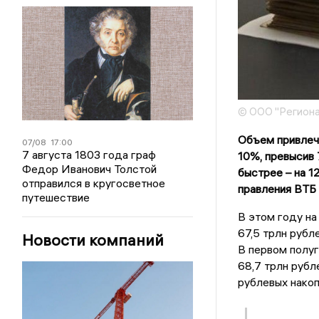
© ООО "Региона
Объем привлече
07/08
17:00
7 августа 1803 года граф
10%, превысив
Федор Иванович Толстой
быстрее – на 1
отправился в кругосветное
правления ВТБ
путешествие
В этом году н
67,5 трлн рубл
Новости компаний
В первом полу
68,7 трлн рубле
рублевых накоп