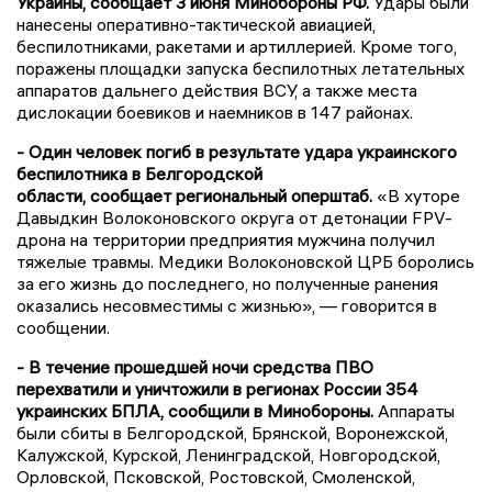
Украины, сообщает 3 июня Минобороны РФ.
Удары были
нанесены оперативно-тактической авиацией,
беспилотниками, ракетами и артиллерией. Кроме того,
поражены площадки запуска беспилотных летательных
аппаратов дальнего действия ВСУ, а также места
дислокации боевиков и наемников в 147 районах.
- Один человек погиб в результате удара украинского
беспилотника в Белгородской
области, сообщает региональный оперштаб.
«В хуторе
Давыдкин Волоконовского округа от детонации FPV-
дрона на территории предприятия мужчина получил
тяжелые травмы. Медики Волоконовской ЦРБ боролись
за его жизнь до последнего, но полученные ранения
оказались несовместимы с жизнью», — говорится в
сообщении.
- В течение прошедшей ночи средства ПВО
перехватили и уничтожили в регионах России 354
украинских БПЛА, сообщили в Минобороны.
Аппараты
были сбиты в Белгородской, Брянской, Воронежской,
Калужской, Курской, Ленинградской, Новгородской,
Орловской, Псковской, Ростовской, Смоленской,