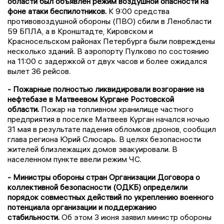
области был объявлен режим воздушной опасности на
фоне атаки беспилотников.
К 9:00 средства
противовоздушной обороны (ПВО) сбили в Ленобласти
59 БПЛА, а в Кронштадте, Кировском и
Красносельском районах Петербурга были повреждены
несколько зданий. В аэропорту Пулково по состоянию
на 11:00 с задержкой от двух часов и более ожидался
вылет 36 рейсов.
- Пожарные полностью ликвидировали возгорание на
нефтебазе в Матвеевом Кургане Ростовской
области.
Пожар на топливном хранилище частного
предприятия в поселке Матвеев Курган начался ночью
31 мая в результате падения обломков дронов, сообщил
глава региона Юрий Слюсарь. В целях безопасности
жителей близлежащих домов эвакуировали. В
населенном пункте ввели режим ЧС.
- Министры обороны стран Организации Договора о
коллективной безопасности (ОДКБ) определили
порядок совместных действий по укреплению военного
потенциала организации и поддержанию
стабильности.
Об этом 3 июня заявил министр обороны