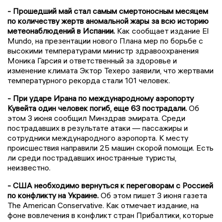
- Прошедший май стал самым смертоносным месяцем
по количеству жертв аномальной жары за всю историю
метеонаблюдений в Испании.
Как сообщает издание El
Mundo, на презентации нового Плана мер по борьбе с
высокими температурами министр здравоохранения
Моника Гарсия и ответственный за здоровье и
изменение климата Эктор Техеро заявили, что жертвами
температурного рекорда стали 101 человек.
- При ударе Ирана по международному аэропорту
Кувейта один человек погиб, еще 63 пострадали.
Об
этом 3 июня сообщил Минздрав эмирата. Среди
пострадавших в результате атаки — пассажиры и
сотрудники международного аэропорта. К месту
происшествия направили 25 машин скорой помощи. Есть
ли среди пострадавших иностранные туристы,
неизвестно.
- США необходимо вернуться к переговорам с Россией
по конфликту на Украине.
Об этом пишет 3 июня газета
The American Conservative. Как отмечает издание, на
фоне вовлечения в конфликт стран Прибалтики, которые