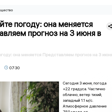
щество
йте погоду: она меняется
вляем прогноз на 3 июня в
огоду: она меняется Представляем прогноз на 3 июн
07:30
Сегодня 3 июня, погода
+22 градусa. Частично
облачно, ветер тихий,
западный 1.1 м/с.
Атмосферное давление
750 мм рт. ст.