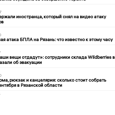
7
ержали иностранца, который снял на видео атаку
ов
0
я атака БПЛА на Рязань: что известно к этому часу
7
ши вещи отдадут»: сотрудники склада Wildberries в
азали об эвакуации
0
ма, рюкзак и канцелярия: сколько стоит собрать
сентября в Рязанской области
2