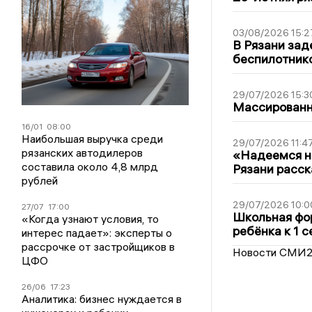
03/08/2026 15:2
В Рязани зад
беспилотник
29/07/2026 15:3
Массированна
16/01
08:00
Наибольшая выручка среди
29/07/2026 11:4
рязанских автодилеров
«Надеемся на
составила около 4,8 млрд
Рязани расск
рублей
29/07/2026 10:0
27/07
17:00
Школьная фор
«Когда узнают условия, то
ребёнка к 1 
интерес падает»: эксперты о
рассрочке от застройщиков в
Новости СМИ
ЦФО
26/06
17:23
Аналитика: бизнес нуждается в