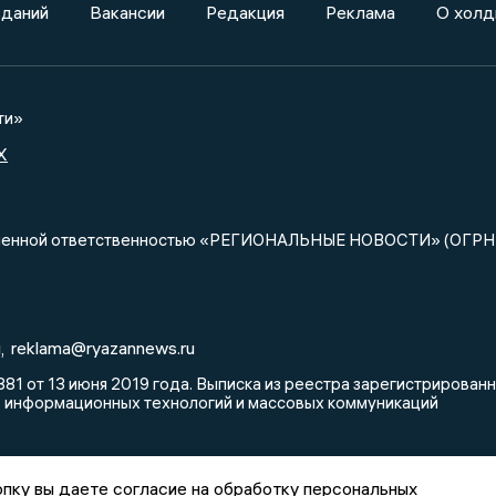
зданий
Вакансии
Редакция
Реклама
О холд
ти»
X
ниченной ответственностью «РЕГИОНАЛЬНЫЕ НОВОСТИ» (ОГРН
u
reklama@ryazannews.ru
,
81 от 13 июня 2019 года. Выписка из реестра зарегистрирова
, информационных технологий и массовых коммуникаций
пку вы даете согласие на обработку персональных