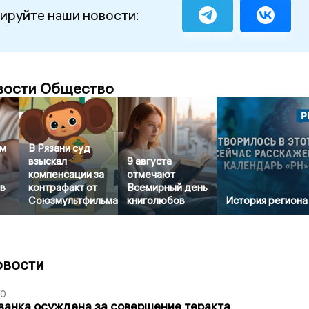
ируйте наши новости:
вости Общество
ом
В Рязани суд
взыскал
9 августа
компенсации за
отмечают
в
контрафакт от
Всемирный день
Союзмультфильма
книголюбов
История региона
овости
00
занка осуждена за совершение теракта