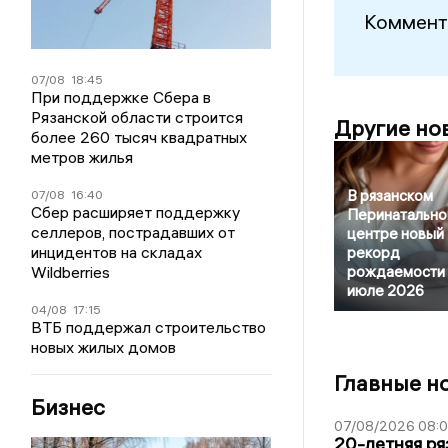
Коммент
07/08
18:45
При поддержке Сбера в
Рязанской области строится
Другие но
более 260 тысяч квадратных
метров жилья
В рязанском
07/08
16:40
Сбер расширяет поддержку
Перинатальн
селлеров, пострадавших от
центре новый
инцидентов на складах
рекорд
Wildberries
рождаемости 
июле 2026
04/08
17:15
ВТБ поддержал строительство
новых жилых домов
Главные н
Бизнес
07/08/2026 08:
20-летняя ря