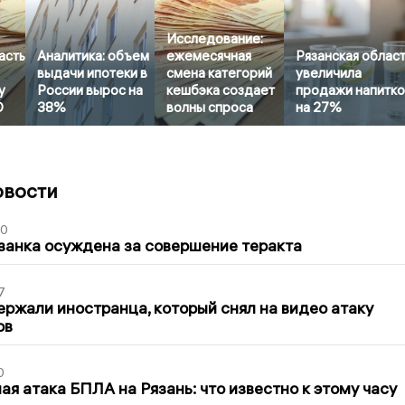
Исследование:
асть
Аналитика: объем
ежемесячная
Рязанская облас
выдачи ипотеки в
смена категорий
увеличила
у
России вырос на
кешбэка создает
продажи напитк
О
38%
волны спроса
на 27%
овости
00
занка осуждена за совершение теракта
7
ержали иностранца, который снял на видео атаку
ов
0
я атака БПЛА на Рязань: что известно к этому часу