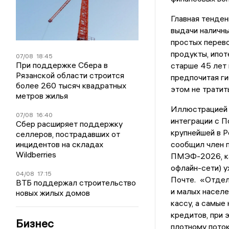
Главная тенден
выдачи наличны
простых перево
продукты, ипот
07/08
18:45
При поддержке Сбера в
старше 45 лет 
Рязанской области строится
предпочитая ги
более 260 тысяч квадратных
этом не тратит
метров жилья
Иллюстрацией 
07/08
16:40
интеграции с П
Сбер расширяет поддержку
крупнейшей в Р
селлеров, пострадавших от
инцидентов на складах
сообщил член 
Wildberries
ПМЭФ-2026, ка
офлайн-сети) у
04/08
17:15
Почте. «Отдел
ВТБ поддержал строительство
и малых населе
новых жилых домов
кассу, а самые
кредитов, при 
Бизнес
плотному поток