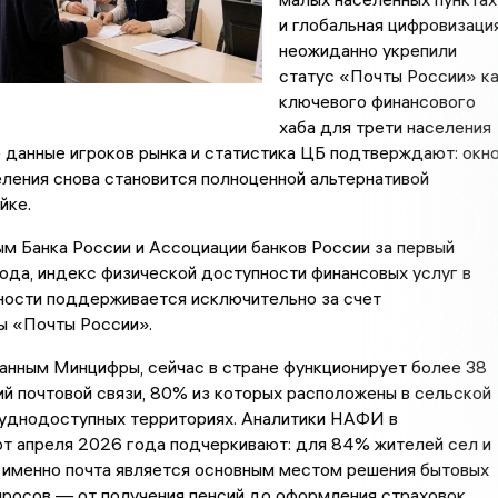
и глобальная цифровизаци
неожиданно укрепили
статус «Почты России» к
ключевого финансового
хаба для трети населения
 данные игроков рынка и статистика ЦБ подтверждают: окн
ления снова становится полноценной альтернативой
йке.
м Банка России и Ассоциации банков России за первый
ода, индекс физической доступности финансовых услуг в
ности поддерживается исключительно за счет
ы «Почты России».
анным Минцифры, сейчас в стране функционирует более 38
й почтовой связи, 80% из которых расположены в сельской
руднодоступных территориях. Аналитики НАФИ в
от апреля 2026 года подчеркивают: для 84% жителей сел и
 именно почта является основным местом решения бытовых
просов — от получения пенсий до оформления страховок.