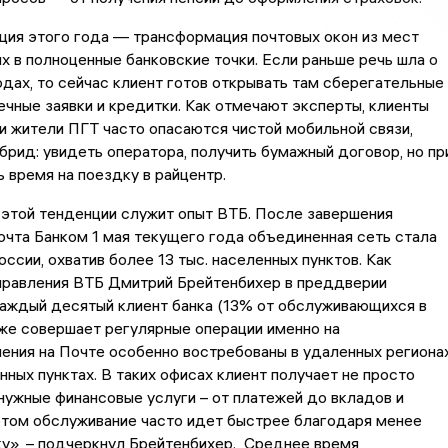
ция этого года — трансформация почтовых окон из мест
х в полноценные банковские точки. Если раньше речь шла о
дах, то сейчас клиент готов открывать там сберегательные
ечные заявки и кредитки. Как отмечают эксперты, клиенты
и жители ПГТ часто опасаются чистой мобильной связи,
брид: увидеть оператора, получить бумажный договор, но пр
ь время на поездку в райцентр.
этой тенденции служит опыт ВТБ. После завершения
очта Банком 1 мая текущего года объединенная сеть стала
оссии, охватив более 13 тыс. населенных пунктов. Как
правления ВТБ Дмитрий Брейтенбихер в преддверии
ждый десятый клиент банка (13% от обслуживающихся в
же совершает регулярные операции именно на
ения на Почте особенно востребованы в удаленных региона
нных пунктах. В таких офисах клиент получает не просто
 нужные финансовые услуги – от платежей до вкладов и
этом обслуживание часто идет быстрее благодаря менее
у», – подчеркнул Брейтенбихер. Среднее время