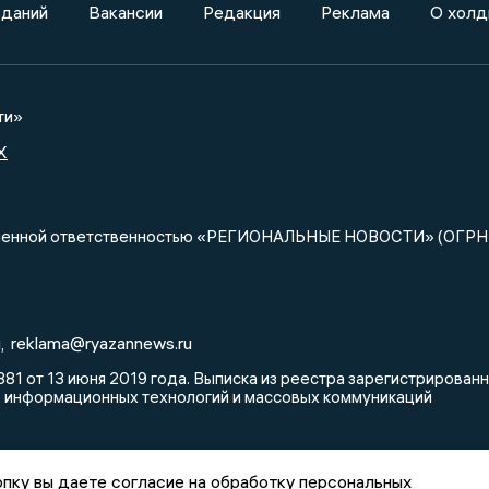
зданий
Вакансии
Редакция
Реклама
О холд
ти»
X
ниченной ответственностью «РЕГИОНАЛЬНЫЕ НОВОСТИ» (ОГРН
u
reklama@ryazannews.ru
,
81 от 13 июня 2019 года. Выписка из реестра зарегистрирова
, информационных технологий и массовых коммуникаций
пку вы даете согласие на обработку персональных