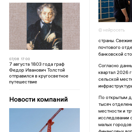
© нейросеть
страны. Свежие
почтового отде
банковской сто
07/08
17:00
7 августа 1803 года граф
Согласно данны
Федор Иванович Толстой
квартал 2026 г
отправился в кругосветное
сельской мест
путешествие
инфраструктур
По открытым д
Новости компаний
тысяч отделени
местности и т
исследовании 
малых городов
финансовых во