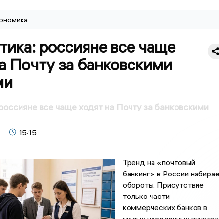
ономика
ика: россияне все чаще
а Почту за банковскими
ми
россияне все чаще ходят на Почту за банковскими
15:15
Тренд на «почтовый
банкинг» в России набира
обороты. Присутствие
только части
коммерческих банков в
малых населенных пунктах