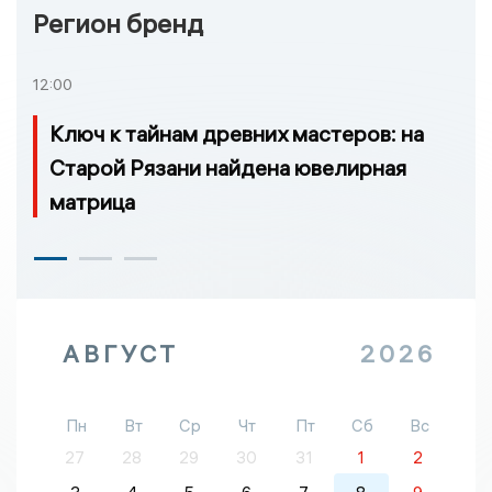
Регион бренд
12:00
Ключ к тайнам древних мастеров: на
Старой Рязани найдена ювелирная
матрица
АВГУСТ
2026
Пн
Вт
Ср
Чт
Пт
Сб
Вс
27
28
29
30
31
1
2