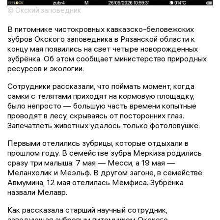
© Окский заповедник
В питомнике чистокровных кавказско-беловежских
зубров Окского заповедника в Рязанской области к
концу мая появились на свет четыре новорожденных
зубрёнка. Об этом сообщает министерство природных
ресурсов и экологии.
Сотрудники рассказали, что поймать момент, когда
самки с телятами приходят на кормовую площадку,
было непросто — большую часть времени копытные
проводят в лесу, скрываясь от посторонних глаз.
Запечатлеть животных удалось только фотоловушке.
Первыми отелились зубрицы, которые отдыхали в
прошлом году. В семействе зубра Меркиза родились
сразу три малыша: 7 мая — Месси, а 19 мая —
Меланхолик и Меэльф. В другом загоне, в семействе
Авмумина, 12 мая отелилась Мемфиса. Зубрёнка
назвали Мелавр.
Как рассказала старший научный сотрудник,
заведующая зубровым питомником Окского